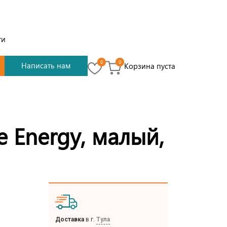
ти
0
0
Написать нам
Корзина пуста
e Energy, малый,
Доставка
в г.
Тула