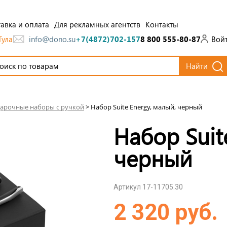
авка и оплата
Для рекламных агентств
Контакты
Тула
Вой
info@dono.su
+7(4872)702-157
8 800 555-80-87
Найти
арочные наборы с ручкой
>
Набор Suite Energy, малый, черный
Набор Suit
черный
Артикул 17-11705.30
2 320 руб.