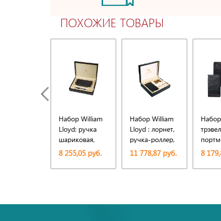
ПОХОЖИЕ ТОВАРЫ
Набор William
Набор William
Набор
Lloyd: ручка
Lloyd : лорнет,
трэвел
шариковая,
ручка-роллер,
портм
трэвел-
трэвел-
ручка
8 255,05 руб.
11 778,87 руб.
8 179,
портмоне
портмоне на
шарик
молнии