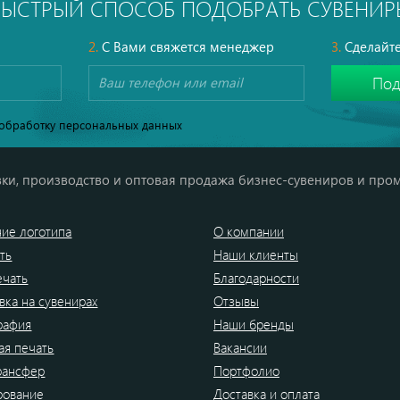
БЫСТРЫЙ СПОСОБ ПОДОБРАТЬ СУВЕНИР
2.
С Вами свяжется менеджер
3.
Сделайте
обработку персональных данных
ки, производство и оптовая продажа бизнес-сувениров и про
ие логотипа
О компании
ть
Наши клиенты
ечать
Благодарности
вка на сувенирах
Отзывы
рафия
Наши бренды
я печать
Вакансии
рансфер
Портфолио
рование
Доставка и оплата