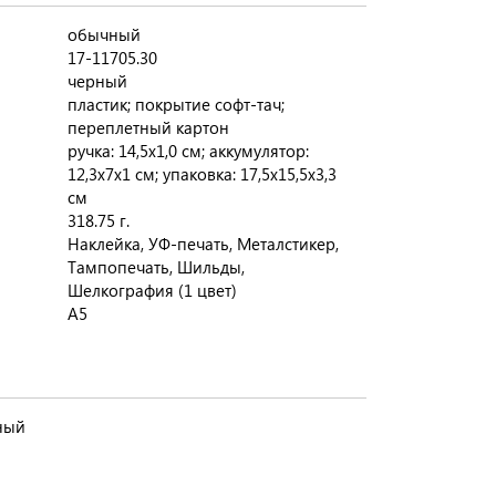
обычный
17-11705.30
черный
пластик; покрытие софт-тач;
переплетный картон
ручка: 14,5х1,0 см; аккумулятор:
12,3х7х1 см; упаковка: 17,5х15,5х3,3
см
318.75 г.
Наклейка, УФ-печать, Металстикер,
Тампопечать, Шильды,
Шелкография (1 цвет)
A5
рный