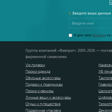
1.
Введите ваши данные
Я даю свое
согласие
на 
Группа компаний «Фаворит» 2005-2026 — постав
фирменной символики.
Vip подарки
Нанесен
Промо-одежда
УФ печа
Офисные аксессуары
Тампоп
Подарки к праздникам
Гравиро
Промо-сувениры
Шелког
Личные вещи и аксессуары
Цифрова
Отдых и путешествия
Термот
Подарочная упаковка
Деколи