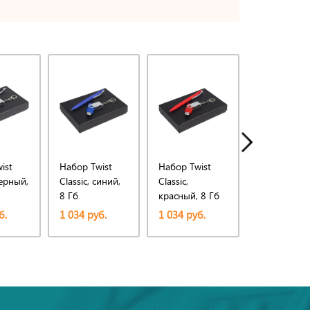
ist
Набор Twist
Набор Twist
Набор Twis
черный,
Classic, синий,
Classic,
Classic,
8 Гб
красный, 8 Гб
оранжевый,
Гб
б.
1 034 руб.
1 034 руб.
1 084 руб.