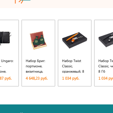
 Ungaro:
Набор Бриг:
Набор Twist
Набор Tw
-
портмоне,
Classic,
Classic, 
оне,
визитница,
оранжевый, 8
8 Гб
ручка
Гб
87 руб.
4 648,23 руб.
1 034 руб.
1 034 ру
овая
шариковая
Бриг