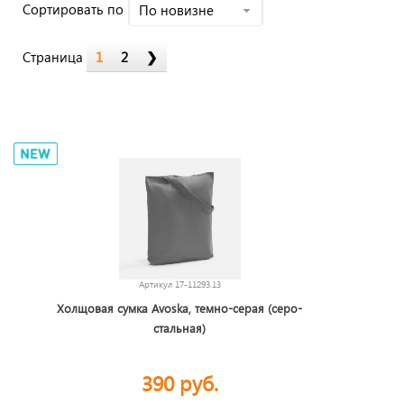
Cортировать по
По новизне
Страница
1
2
❯
Артикул
17-11293.13
Холщовая сумка Avoska, темно-серая (серо-
стальная)
390 руб.