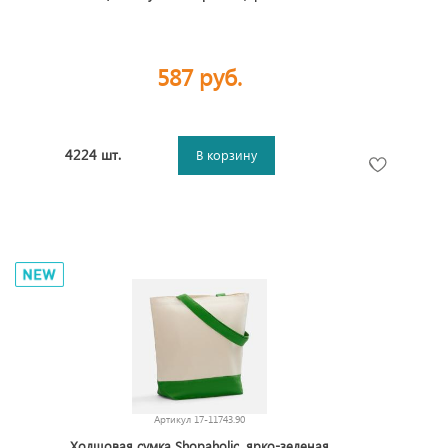
587 руб.
4224 шт.
В корзину
Артикул
17-11743.90
Холщовая сумка Shopaholic, ярко-зеленая