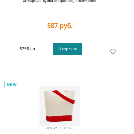
Холщовая сумка Shopaholic, ярко-синяя
587 руб.
6798 шт.
В корзину
Артикул
17-11743.50