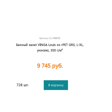
Артикул
21-496035
Банный халат VINGA Louis из rPET GRS, L-XL,
унисекс, 350 г/м²
9 745 руб.
728 шт.
В корзину