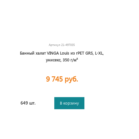
Артикул
21-497035
Банный халат VINGA Louis из rPET GRS, L-XL,
унисекс, 350 г/м²
9 745 руб.
649 шт.
В корзину