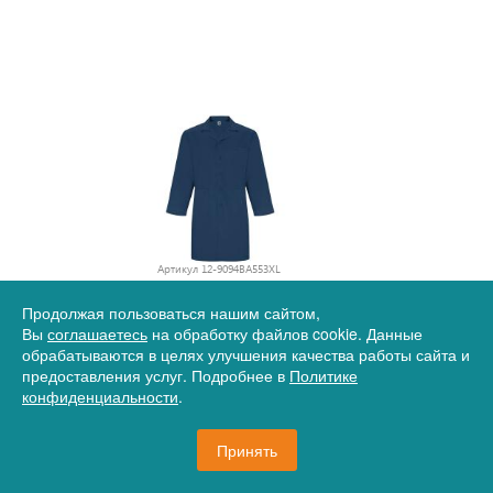
Артикул
12-9094BA553XL
Халат унисекс Vaccine, нэйви
Продолжая пользоваться нашим сайтом,
Вы
соглашаетесь
на обработку файлов cookie. Данные
обрабатываются в целях улучшения качества работы сайта и
предоставления услуг. Подробнее в
Политике
3 590 руб.
конфиденциальности
.
Принять
238 шт.
В корзину