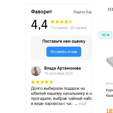
151
Арти
Кор
Flac
18