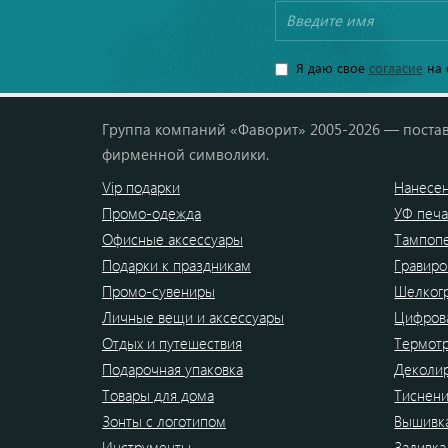
Я даю свое
согласие
на 
Группа компаний «Фаворит» 2005-2026 — постав
фирменной символики.
Vip подарки
Нанесен
Промо-одежда
УФ печа
Офисные аксессуары
Тампоп
Подарки к праздникам
Гравиро
Промо-сувениры
Шелког
Личные вещи и аксессуары
Цифрова
Отдых и путешествия
Термот
Подарочная упаковка
Деколи
Товары для дома
Тиснен
Зонты с логотипом
Вышивк
Инструменты
Заливка