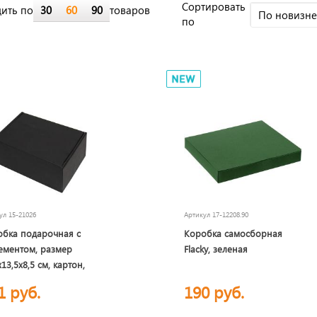
Cортировать
ить по
30
60
90
товаров
По новизн
по
кул
15-21026
Артикул
17-12208.90
обка подарочная с
Коробка самосборная
ементом, размер
Flacky, зеленая
х13,5х8,5 см, картон,
сборная, черная
1 руб.
190 руб.