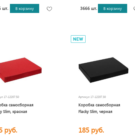
 шт.
3666 шт.
В корзину
В корзину
кул
17-12207.50
Артикул
17-12207.30
обка самосборная
Коробка самосборная
ky Slim, красная
Flacky Slim, черная
5 руб.
185 руб.