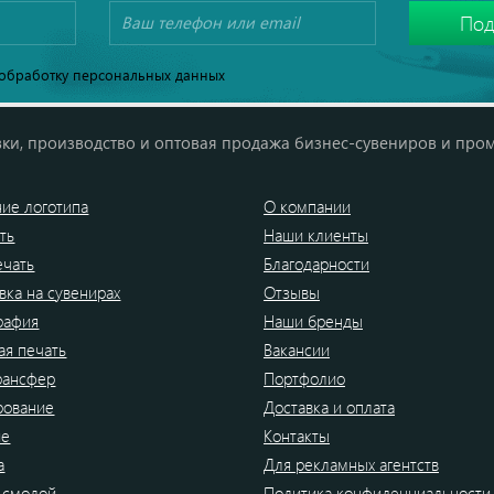
обработку персональных данных
ки, производство и оптовая продажа бизнес-сувениров и про
ие логотипа
О компании
ть
Наши клиенты
ечать
Благодарности
вка на сувенирах
Отзывы
рафия
Наши бренды
я печать
Вакансии
рансфер
Портфолио
рование
Доставка и оплата
ие
Контакты
а
Для рекламных агентств
 смолой
Политика конфиденциальности