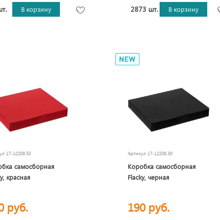
шт.
2873 шт.
В корзину
В корзину
кул
17-12208.50
Артикул
17-12208.30
обка самосборная
Коробка самосборная
ky, красная
Flacky, черная
0 руб.
190 руб.