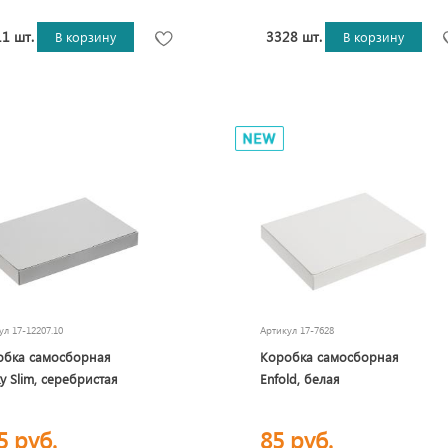
1 шт.
3328 шт.
В корзину
В корзину
кул
17-12207.10
Артикул
17-7628
обка самосборная
Коробка самосборная
ky Slim, серебристая
Enfold, белая
5 руб.
85 руб.