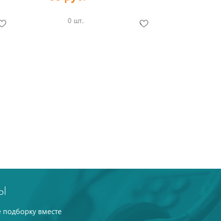
0 шт.
Ы
 подборку вместе