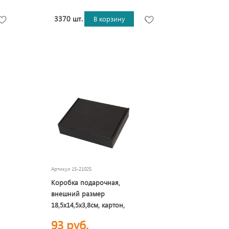
3370 шт.
В корзину
Артикул
15-21025
Коробка подарочная,
внешний размер
18,5х14,5х3,8см, картон,
самосборная, черная
93 руб.