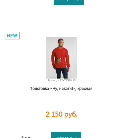
Артикул
17-71916.50
Толстовка «Ну, накати!», красная
2 150 руб.
8 шт.
В корзину