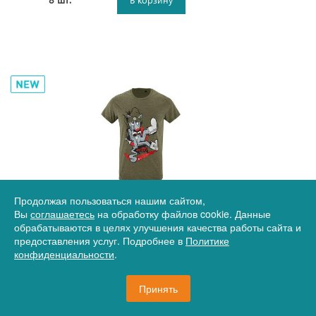
Артикул
17-71915.99
Продолжая пользоваться нашим сайтом,
Футболка мужская «Ну, накати!», хаки
Вы
соглашаетесь
на обработку файлов cookie. Данные
обрабатываются в целях улучшения качества работы сайта и
предоставления услуг. Подробнее в
Политике
конфиденциальности
.
1 500 руб.
Принять