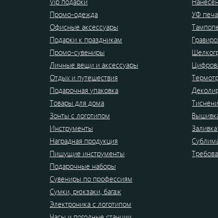
Vip подарки
Нанесен
Промо-одежда
УФ печа
Офисные аксессуары
Тампоп
Подарки к праздникам
Гравиро
Промо-сувениры
Шелког
Личные вещи и аксессуары
Цифрова
Отдых и путешествия
Термот
Подарочная упаковка
Деколи
Товары для дома
Тиснен
Зонты с логотипом
Вышивк
Инструменты
Заливка
Наградная продукция
Сублим
Пишущие инструменты
Требова
Подарочные наборы
Сувениры по профессиям
Сумки, рюкзаки, багаж
Электроника с логотипом
Часы и погодные станции