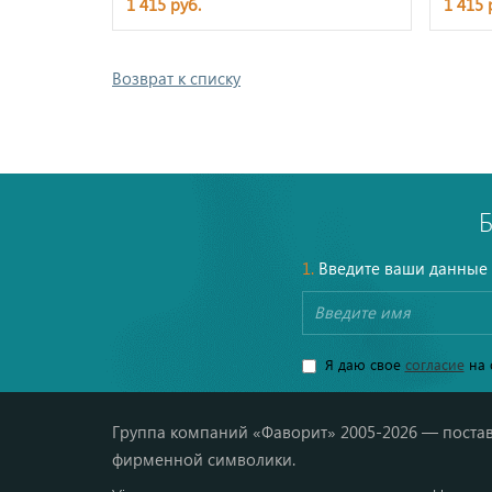
1 415 руб.
1 415 
Возврат к списку
1.
Введите ваши данные
Я даю свое
согласие
на 
Группа компаний «Фаворит» 2005-2026 — постав
фирменной символики.