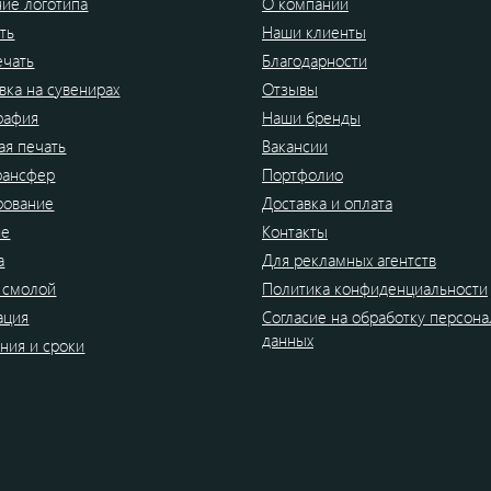
ие логотипа
О компании
ть
Наши клиенты
ечать
Благодарности
вка на сувенирах
Отзывы
рафия
Наши бренды
я печать
Вакансии
рансфер
Портфолио
рование
Доставка и оплата
ие
Контакты
а
Для рекламных агентств
 смолой
Политика конфиденциальности
ация
Согласие на обработку персон
данных
ния и сроки