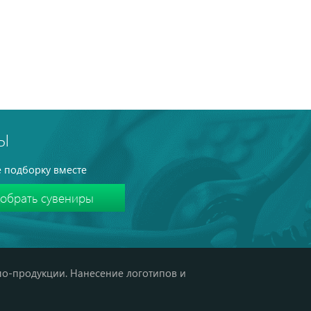
Ы
 подборку вместе
мо-продукции. Нанесение логотипов и