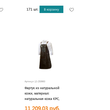
171 шт.
В корзину
Артикул
12-250663
Фартук из натуральной
кожи, материал:
натуральная кожа КРС,
цвет фартука: темно-
11 209,03 руб.
коричневый, цвет ремней: