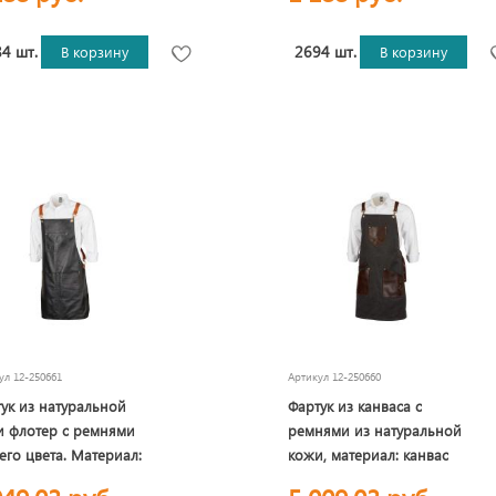
4 шт.
2694 шт.
В корзину
В корзину
кул
12-250661
Артикул
12-250660
ук из натуральной
Фартук из канваса с
и флотер с ремнями
ремнями из натуральной
го цвета. Материал:
кожи, материал: канвас
ральная кожа КРС,
смесовый, плотность 450