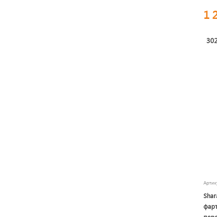
1 
302
Арти
Shar
фарт
пер