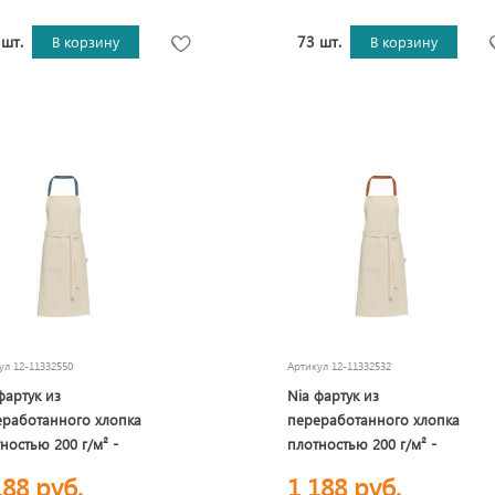
 шт.
73 шт.
В корзину
В корзину
кул
12-11332550
Артикул
12-11332532
фартук из
Nia фартук из
еработанного хлопка
переработанного хлопка
ностью 200 г/м² -
плотностью 200 г/м² -
ий ледяной
красный кирпичный
188 руб.
1 188 руб.