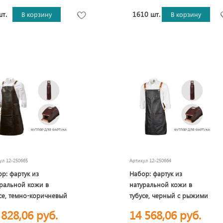
шт.
1610 шт.
В корзину
В корзину
кул
12-250665
Артикул
12-250664
р: фартук из
Набор: фартук из
ральной кожи в
натуральной кожи в
се, темно-коричневый
тубусе, черный с рыжими
ремнями
 828,06 руб.
14 568,06 руб.