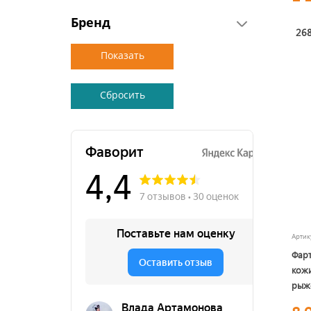
Бренд
268
Арти
Фарт
кож
рыже
нату