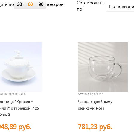
Cортировать
ить по
30
60
90
товаров
По новизн
по
кул
18-E039E041D149
Артикул
12-828147
онница "Кролик -
Чашка с двойными
нчик" с тарелкой, 425
стенками Floral
Белый
948,89 руб.
781,23 руб.