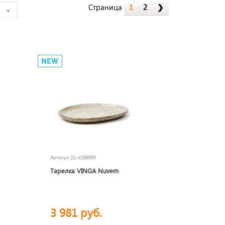
Страница
1
2
❯
е
Артикул
21-V266009
Тарелка VINGA Nuvem
3 981 руб.