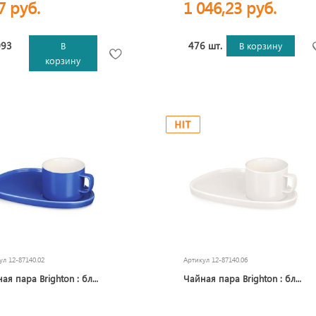
7 руб.
1 046,23 руб.
093
476 шт.
В
В корзину
корзину
кул
12-87140.02
Артикул
12-87140.06
Чайная пара Brighton : блюдце овальное, чашка, коробка, синий
Чайная пара Brighton : блюдце овальное, чашка, коробка, белый