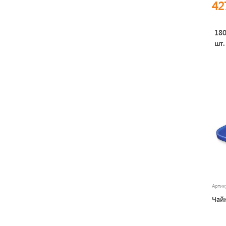
42
18
шт.
Арти