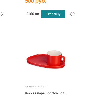
500 руб.
2160 шт.
В корзину
Артикул
12-87140.01
Чайная пара Brighton : блюдце овальное, чашка, коробка, красный