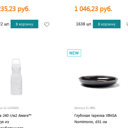
235,23 руб.
1 046,23 руб.
2 шт.
1638 шт.
В корзину
В корзину
кул
12-11333201
Артикул
21-3661
a 240 г/м2 Aware™
Глубокая тарелка VINGA
ук из
Nomimono, d31 см
еработанного