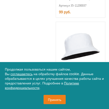
Артикул 35-11200037
99 руб.
Продолжая пользоваться нашим сайтом,
Панама двусторонняя
Вы
соглашаетесь
на обработку файлов cookie. Данные
STAN, 200, 14TC
обрабатываются в целях улучшения качества работы сайта и
предоставления услуг. Подробнее в
Политике
Артикул 35-171014TC
конфиденциальности
.
Принять