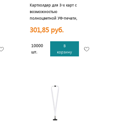
Картхолдер для 3-х карт с
возможностью
полноцветной УФ-печати,
софт-тач
301,85 руб.
10000
В
шт.
корзину