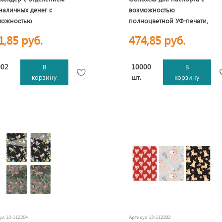
наличных денег с
возможностью
можностью
полноцветной УФ-печати,
оцветной УФ-печати,
софт-тач
1,85 руб.
474,85 руб.
-тач
002
10000
В
В
шт.
корзину
корзину
кул
12-112204
Артикул
12-112202