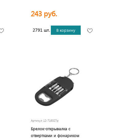
243 руб.
2791 шт.
В корзину
Артикул
12-716327p
Брелок-открывалка с
отвертками и фонариком