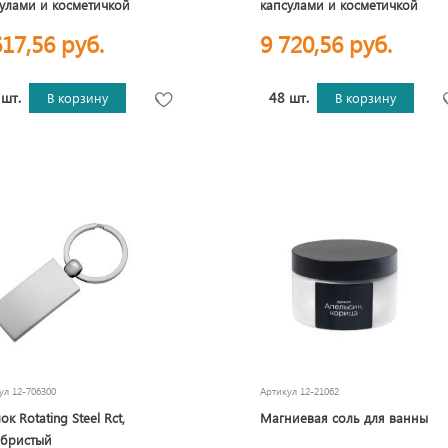
улами и косметичкой
капсулами и косметичкой
617,56 руб.
9 720,56 руб.
 шт.
48 шт.
В корзину
В корзину
кул
12-706300
Артикул
12-21062
ок Rotating Steel Rct,
Магниевая соль для ванны
ебристый