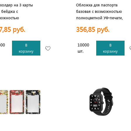
холдер на 3 карты
Обложка для паспорта
 бейджа с
базовая с возможностью
можностью
полноцветной УФ-печати,
оцветной УФ-печати,
софт-тач
7,85 руб.
356,85 руб.
-тач
000
10000
В
В
шт.
корзину
корзину