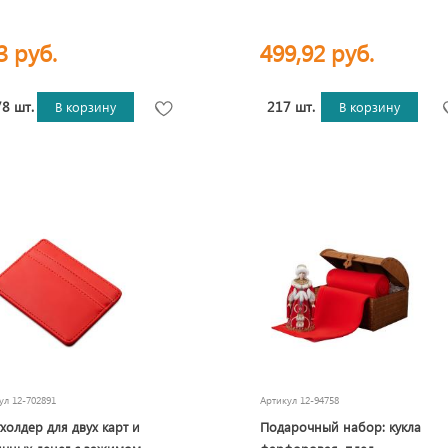
3 руб.
499,92 руб.
8 шт.
217 шт.
В корзину
В корзину
кул
12-702891
Артикул
12-94758
холдер для двух карт и
Подарочный набор: кукла