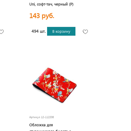
Uni, софт-тач, черный (Р)
143 руб.
494 шт.
В корзину
Артикул
12-112208
Обложка для