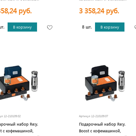
паспорта
для паспорта
358,24 руб.
3 358,24 руб.
шт.
8 шт.
В корзину
В корзину
кул
12-210109.02
Артикул
12-210109.07
рочный набор Re:y.
Подарочный набор Re:y.
t с кофемашиной,
Boost с кофемашиной,