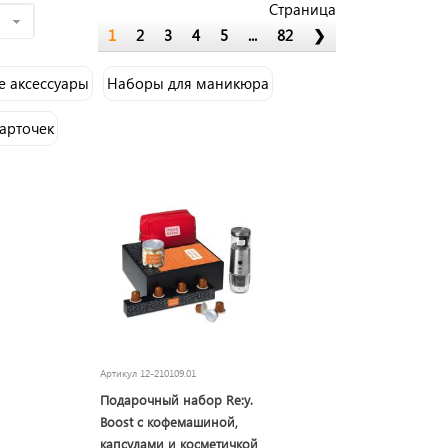
Страница
е
1
2
3
4
5
...
82
❯
 аксессуары
Наборы для маникюра
арточек
Артикул
12-210109.01
Подарочный набор Re:y.
Boost с кофемашиной,
капсулами и косметичкой