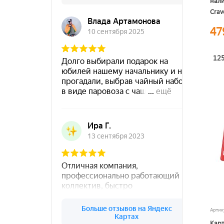
нали
Crav
47
125
Арти
Карт