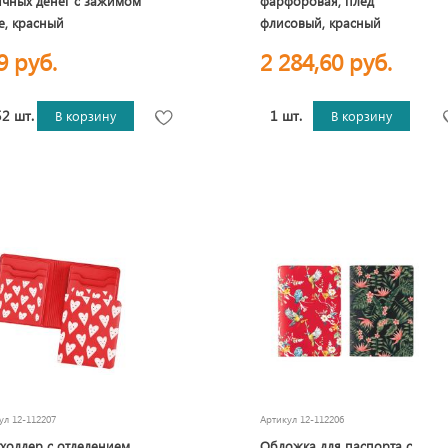
чных денег с зажимом
фарфоровая, плед
e, красный
флисовый, красный
9 руб.
2 284,60 руб.
2 шт.
1 шт.
В корзину
В корзину
кул
12-112207
Артикул
12-112206
холдер с отделением
Обложка для паспорта с