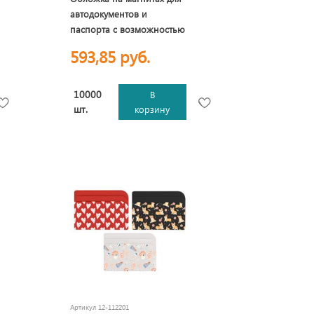
автодокументов и
паспорта с возможностью
полноцветной УФ-печати,
593,85 руб.
софт-тач
10000
В
шт.
корзину
Артикул
12-112201