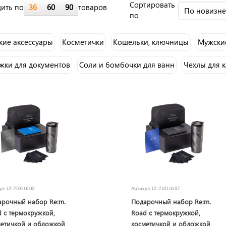
Cортировать
ить по
36
60
90
товаров
По новизн
по
кие аксессуары
Косметички
Кошельки, ключницы
Мужские
жки для документов
Соли и бомбочки для ванн
Чехлы для к
кул
12-210116.02
Артикул
12-210116.07
арочный набор Re:m.
Подарочный набор Re:m.
 с термокружкой,
Road с термокружкой,
метичкой и обложкой
косметичкой и обложкой