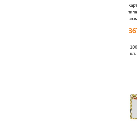
Карт
типа
воз
полн
36
софт
10
шт.