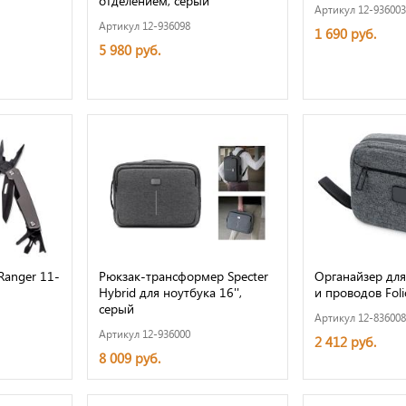
отделением, серый
Артикул 12-936003
Артикул 12-936098
1 690 руб.
5 980 руб.
Ranger 11-
Рюкзак-трансформер Specter
Органайзер для
Hybrid для ноутбука 16'',
и проводов Foli
серый
Артикул 12-836008
Артикул 12-936000
2 412 руб.
8 009 руб.