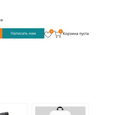
ти
0
0
Написать нам
Корзина пуста