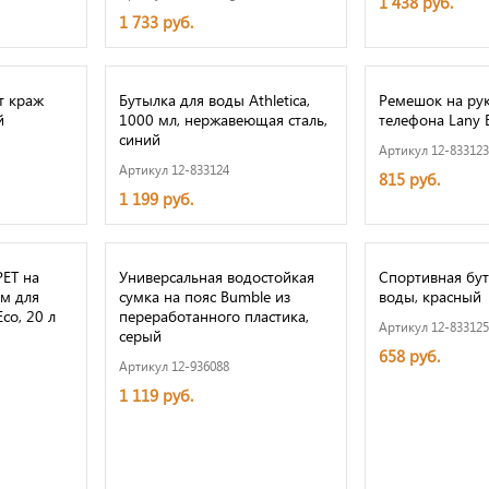
1 438 руб.
1 733 руб.
т краж
Бутылка для воды Athletica,
Ремешок на рук
й
1000 мл, нержавеющая сталь,
телефона Lany 
синий
Артикул 12-833123
Артикул 12-833124
815 руб.
1 199 руб.
PET на
Универсальная водостойкая
Спортивная бут
ем для
сумка на пояс Bumble из
воды, красный
co, 20 л
переработанного пластика,
Артикул 12-833125
серый
658 руб.
Артикул 12-936088
1 119 руб.