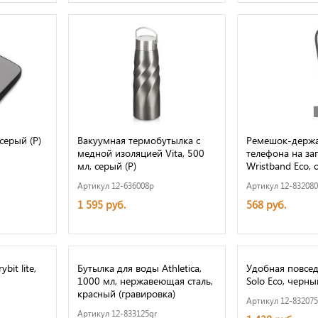
серый (Р)
Вакуумная термобутылка с
Ремешок-держа
медной изоляцией Vita, 500
телефона на за
мл, серый (Р)
Wristband Eco, 
Артикул 12-636008p
Артикул 12-832080
1 595 руб.
568 руб.
bit lite,
Бутылка для воды Athletica,
Удобная повсед
1000 мл, нержавеющая сталь,
Solo Eco, черны
красный (гравировка)
Артикул 12-832075
Артикул 12-833125gr