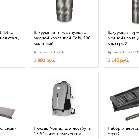
hletica,
Вакуумная термокружка с
Вакуумная терм
ая сталь,
медной изоляцией Calix, 400
медной изоляци
мл, серый
мл, серый
Артикул 12-636018
Артикул 12-636008
1 990 руб.
2 145 руб.
о, серый
Рюкзак Nomad для ноутбука
Набор отверток E
15.6'' с изотермическим
серый