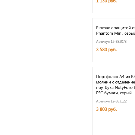
1 130 руб.
Рюкзак с защитой о
Phantom Mini, серы
Артикул 12-832073
3 580 руб.
Портфолио А4 из R
молнии с отделени
ноутбука NotyFolio E
FSC бумаги, серый
Артикул 12-833122
3 803 руб.