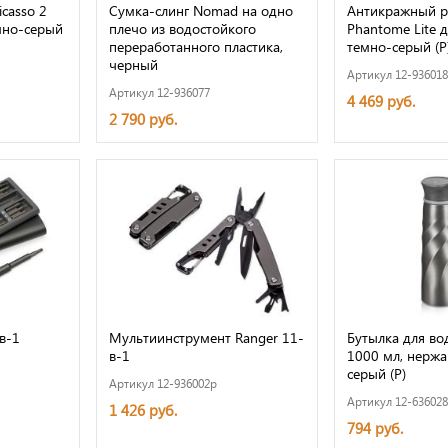
casso 2
Сумка-слинг Nomad на одно
Антикражный р
емно-серый
плечо из водостойкого
Phantome Lite д
переработанного пластика,
темно-серый (Р
черный
Артикул 12-93601
Артикул 12-936077
4 469 руб.
2 790 руб.
в-1
Мультиинструмент Ranger 11-
Бутылка для вод
в-1
1000 мл, нержа
серый (Р)
Артикул 12-936002p
Артикул 12-63602
1 426 руб.
794 руб.