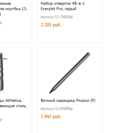
юкзак
Набор отверток 48-в-1
ля ноутбка 15,
Everybit Pro, серый
)
Артикул 12-736018p
8p
2 205 руб.
ы Athletica,
Вечный карандаш Picasso (Р)
веющая сталь,
Артикул 12-676008p
1 042 руб.
8p