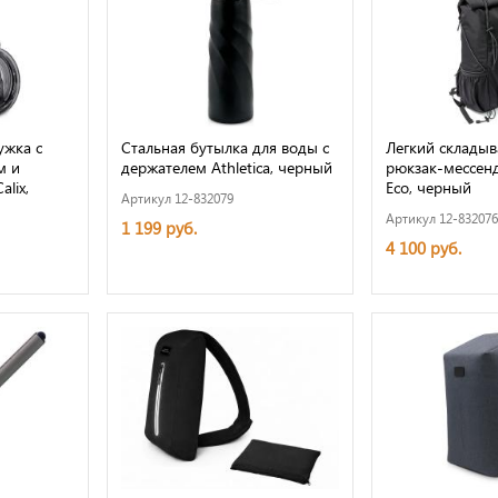
ужка с
Стальная бутылка для воды с
Легкий склады
м и
держателем Athletica, черный
рюкзак-мессенд
lix,
Eco, черный
Артикул 12-832079
Артикул 12-832076
1 199 руб.
4 100 руб.