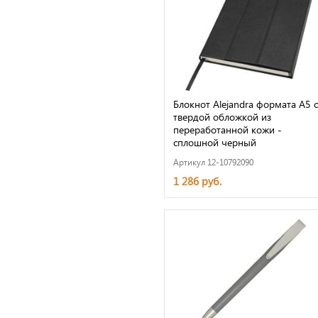
Блокнот Alejandra формата А5 с
твердой обложкой из
переработанной кожи -
сплошной черный
Артикул 12-10792090
1 286 руб.