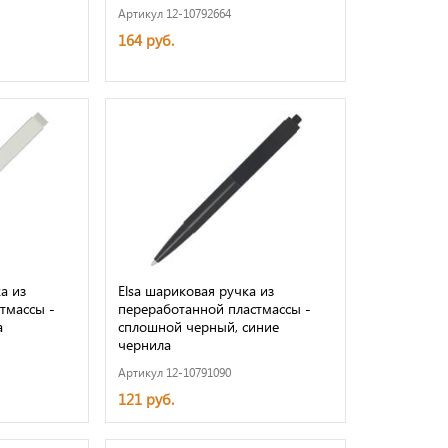
Артикул 12-10792664
164 руб.
а из
Elsa шариковая ручка из
тмассы -
переработанной пластмассы -
а
сплошной черный, синие
чернила
Артикул 12-10791090
121 руб.