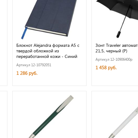
Блокнот Alejandra формата А5 с
Зонт Traveler автома
твердой обложкой из
21,5, черный (Р)
переработанной кожи - Синий
Артикул 12-10906400p
Артикул 12-10792051
1 458 руб.
1 286 руб.