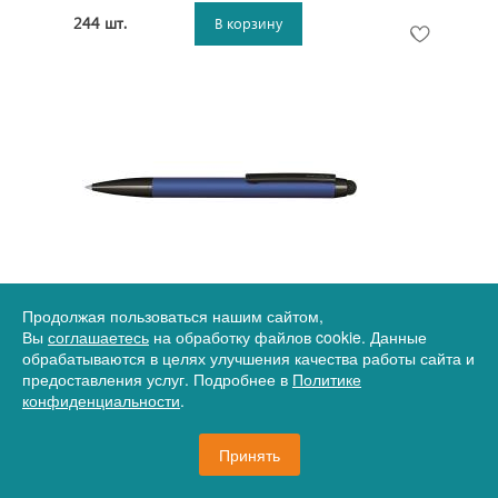
244 шт.
В корзину
Продолжая пользоваться нашим сайтом,
Артикул
31-3335
Вы
соглашаетесь
на обработку файлов cookie. Данные
3335 Шариковая ручка Attract Soft Touch синий/
обрабатываются в целях улучшения качества работы сайта и
черный
предоставления услуг. Подробнее в
Политике
конфиденциальности
.
767,55 руб.
Принять