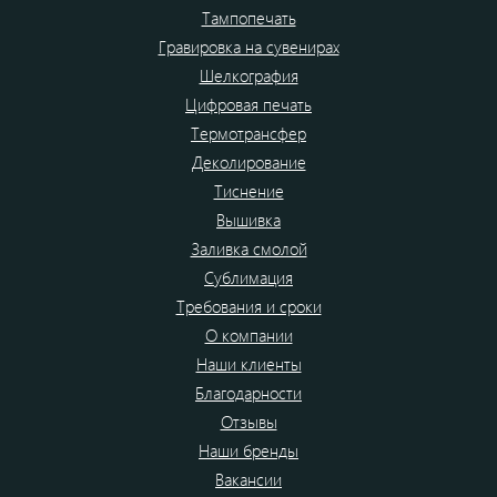
Тампопечать
Гравировка на сувенирах
Шелкография
Цифровая печать
Термотрансфер
Деколирование
Тиснение
Вышивка
Заливка смолой
Сублимация
Требования и сроки
О компании
Наши клиенты
Благодарности
Отзывы
Наши бренды
Вакансии