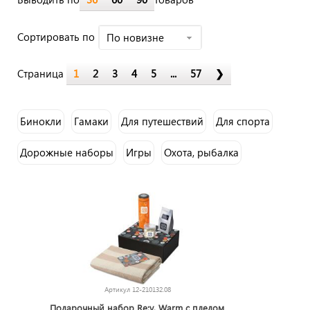
Cортировать по
По новизне
Страница
1
2
3
4
5
...
57
❯
Бинокли
Гамаки
Для путешествий
Для спорта
Дорожные наборы
Игры
Охота, рыбалка
Пикник и барбекю
Пляжные аксессуары
Сауна и SPA
Спортивные наборы
Товары для болельщиков
Товары для фитнеса
Артикул
12-210132.08
Подарочный набор Re:y. Warm с пледом,