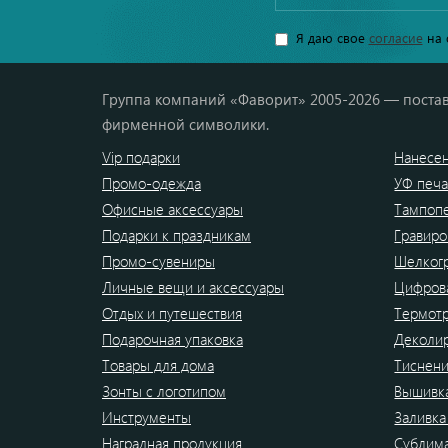
Я даю свое
согласие
на 
Группа компаний «Фаворит» 2005-2026 — постав
фирменной символики.
Vip подарки
Нанесен
Промо-одежда
УФ печа
Офисные аксессуары
Тампоп
Подарки к праздникам
Гравиро
Промо-сувениры
Шелког
Личные вещи и аксессуары
Цифрова
Отдых и путешествия
Термот
Подарочная упаковка
Деколи
Товары для дома
Тиснен
Зонты с логотипом
Вышивк
Инструменты
Заливка
Наградная продукция
Сублим