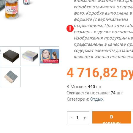
Внимание! Фактический фо
коробки отличается от пред
фото. Коробка выполнена в
формате (с вертикальным
открыванием).При этом габ
размеры изделия полность
Изображения продукции на
представлены в качестве п
содержат элементы дизайна
являются частью поставляем
4 716,82 р
В Москве:
шт
440
Ожидается поставка:
шт
74
Категории:
,
Отдых
В
-
+
корзину