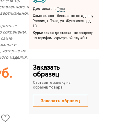
рм-фактор
ставленного на
Доставка
в г.
Тула
 вертикальном
Самовывоз
- бесплатно по адресу
Россия, г. Тула, ул. Жуковского, д.
аритные
13
ю сохранены.
Курьерская доставка
- по запросу
 сайте
по тарифам курьерской службы
римера и
, которые не
ого изделия.
Заказать
уб.
образец
Отставьте заявку на
образец товара
Заказать образец