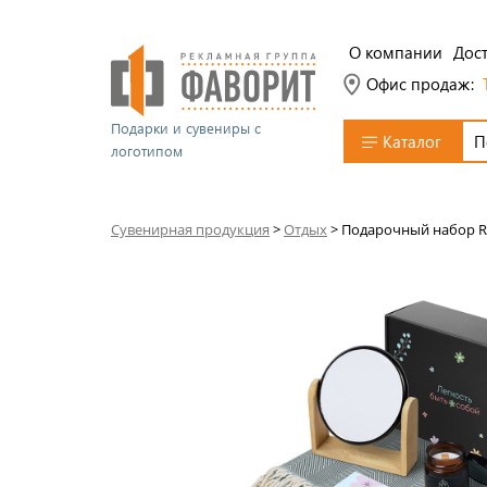
О компании
Дост
Офис продаж:
Подарки и сувениры с
Каталог
логотипом
Сувенирная продукция
>
Отдых
>
Подарочный набор Re: