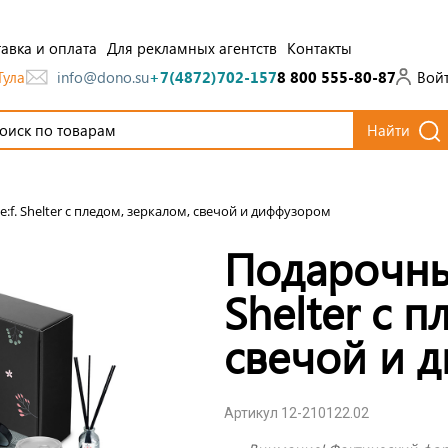
авка и оплата
Для рекламных агентств
Контакты
Тула
Вой
info@dono.su
+7(4872)702-157
8 800 555-80-87
Найти
f. Shelter с пледом, зеркалом, свечой и диффузором
Подарочны
Shelter с 
свечой и 
Артикул 12-210122.02