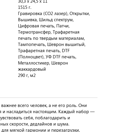
30,3 х 24,5 х 11
1515 г.
Гравировка (CO2 лазер), Открытки,
Вышивка, Шильд спектрум,
Цифровая печать, Патчи,
Термотрансфер, Трафаретная
печать по твердым материалам,
Тампопечать, Шеврон вышитый,
Трафаретная печать, DTF
(Полноцвет), УФ DTF печать,
Металлостикер, Шеврон
жаккардовый
290 г, м2
важнее всего человек, а не его роль. Они
я и насладиться настоящим. Каждый набор —
чувствовать себя, поблагодарить и
лных скорости, дедлайнов и шума.
ы для мягкой гармонии и перезагрузки,