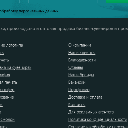
обработку персональных данных
ки, производство и оптовая продажа бизнес-сувениров и про
ие логотипа
О компании
ть
Наши клиенты
ечать
Благодарности
вка на сувенирах
Отзывы
рафия
Наши бренды
я печать
Вакансии
рансфер
Портфолио
рование
Доставка и оплата
ие
Контакты
а
Для рекламных агентств
 смолой
Политика конфиденциальности
ация
Согласие на обработку персон