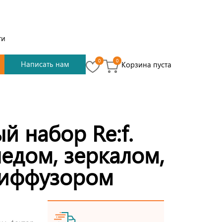
ти
0
0
Написать нам
Корзина пуста
й набор Re:f.
пледом, зеркалом,
диффузором