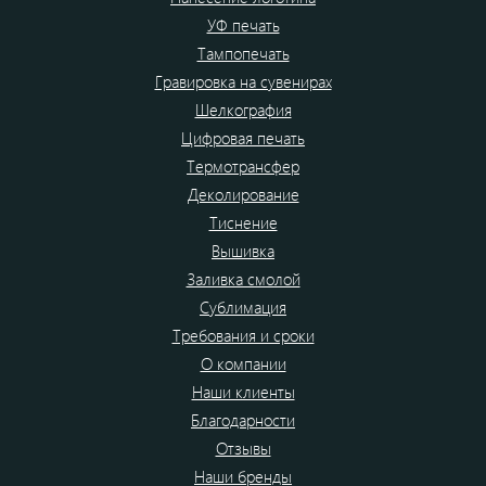
УФ печать
Тампопечать
Гравировка на сувенирах
Шелкография
Цифровая печать
Термотрансфер
Деколирование
Тиснение
Вышивка
Заливка смолой
Сублимация
Требования и сроки
О компании
Наши клиенты
Благодарности
Отзывы
Наши бренды