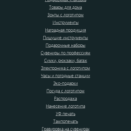
Товары для дома
Зонты с логотипом
Инструменты
Наградная продукция
Пишущие инструменты
Подарочные наборы
Сувениры по профессиям
Сумки, рюкзаки, багаж
Электроника с логотипом
Часы и погодные станции
Эко-подарки
Посуда с логотипом
Распродажа
Нанесение логотипа
УФ печать
Тампопечать
Гравировка на сувенирах