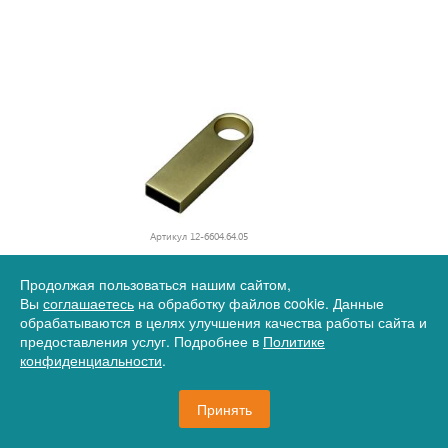
Артикул
12-6604.64.05
USB 3.0-флешка на 64 Гб с мини чипом и круглым
Продолжая пользоваться нашим сайтом,
отверстием, золотистый
Вы
соглашаетесь
на обработку файлов cookie. Данные
обрабатываются в целях улучшения качества работы сайта и
1 929,87 руб.
предоставления услуг. Подробнее в
Политике
конфиденциальности
.
Принять
359 шт.
В корзину