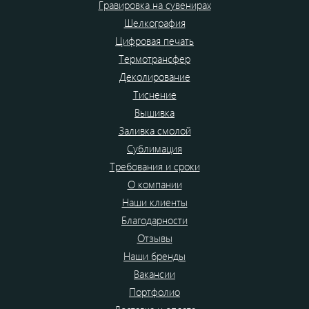
Гравировка на сувенирах
Шелкография
Цифровая печать
Термотрансфер
Деколирование
Тиснение
Вышивка
Заливка смолой
Сублимация
Требования и сроки
О компании
Наши клиенты
Благодарности
Отзывы
Наши бренды
Вакансии
Портфолио