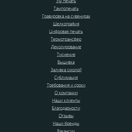
УФ печать
Тампопечать
Гравировка на сувенирах
Шелкография
Цифровая печать
Термотрансфер
Деколирование
Тиснение
Вышивка
Заливка смолой
Сублимация
Требования и сроки
О компании
Наши клиенты
Благодарности
Отзывы
Наши бренды
Вакансии