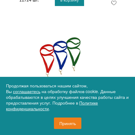
Артикул
33-0021-011-002
Продолжая пользоваться нашим сайтом,
Лента для медали
Вы
соглашаетесь
на обработку файлов cookie. Данные
обрабатываются в целях улучшения качества работы сайта и
предоставления услуг. Подробнее в
Политике
конфиденциальности
.
20 руб.
Принять