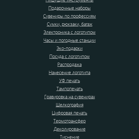
Подарочные наборы
Сувениры по профессиям
Сумки, рюкзаки, багаж
Электроника с логотипом
Часы и погодные станции
Эко-подарки
Посуда с логотипом
Распродажа
Нанесение логотипа
УФ печать
Тампопечать
Гравировка на сувенирах
Шелкография
Цифровая печать
Термотрансфер
Деколирование
Тиснение