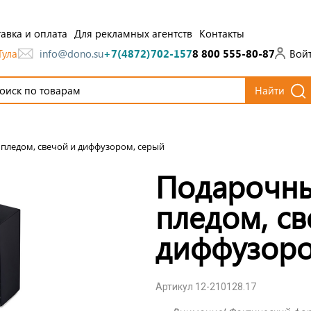
авка и оплата
Для рекламных агентств
Контакты
Тула
Вой
info@dono.su
+7(4872)702-157
8 800 555-80-87
Найти
пледом, свечой и диффузором, серый
Подарочны
пледом, св
диффузоро
Артикул 12-210128.17