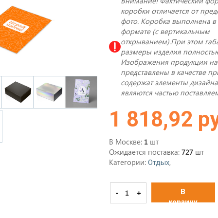
Внимание! Фактический фо
коробки отличается от пред
фото. Коробка выполнена в
формате (с вертикальным
открыванием).При этом габ
размеры изделия полность
Изображения продукции на
представлены в качестве п
содержат элементы дизайна
являются частью поставляем
1 818,92 р
В Москве:
шт
1
Ожидается поставка:
шт
727
Категории:
,
Отдых
В
-
+
корзину