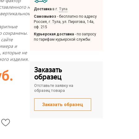
рм-фактор
ставленного на
Доставка
в г.
Тула
 вертикальном
Самовывоз
- бесплатно по адресу
Россия, г. Тула, ул. Пирогова, 14а,
аритные
оф. 215
ю сохранены.
Курьерская доставка
- по запросу
 сайте
по тарифам курьерской службы
римера и
, которые не
ого изделия.
Заказать
уб.
образец
Отставьте заявку на
образец товара
Заказать образец