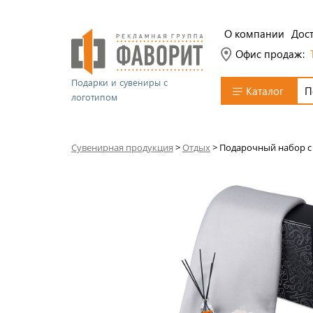
О компании
Дост
Офис продаж:
Подарки и сувениры с
Каталог
логотипом
Сувенирная продукция
>
Отдых
>
Подарочный набор с 