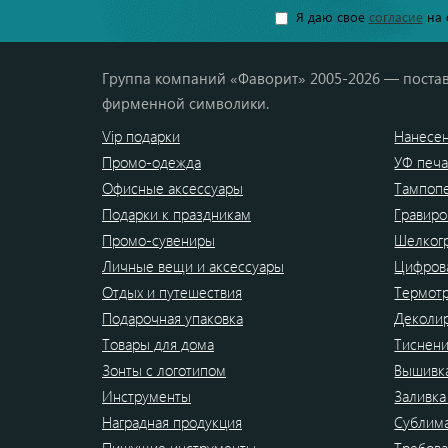
Я даю свое
согласие
на 
Группа компаний «Фаворит» 2005-2026 — постав
фирменной символики.
Vip подарки
Нанесен
Промо-одежда
УФ печа
Офисные аксессуары
Тампоп
Подарки к праздникам
Гравиро
Промо-сувениры
Шелког
Личные вещи и аксессуары
Цифрова
Отдых и путешествия
Термот
Подарочная упаковка
Деколи
Товары для дома
Тиснен
Зонты с логотипом
Вышивк
Инструменты
Заливка
Наградная продукция
Сублим