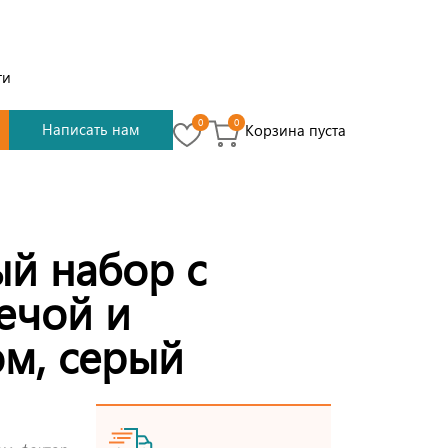
ти
0
0
Написать нам
Корзина пуста
й набор с
ечой и
м, серый