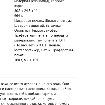
материал (спанбонд), коробка -
картон
30,3 х 24,5 х 11
664 г.
Цифровая печать, Шильд спектрум,
Шеврон вышитый, Вышивка,
Открытки, Термотрансфер,
Трафаретная печать по твердым
материалам, Тампопечать, DTF
(Полноцвет), УФ DTF печать,
Металлостикер, Патчи, Трафаретная
печать
160 г, м2 ± 10%
важнее всего человек, а не его роль. Они
я и насладиться настоящим. Каждый набор —
чувствовать себя, поблагодарить и
лных скорости, дедлайнов и шума.
 для осознанного отдыха, которые помогут