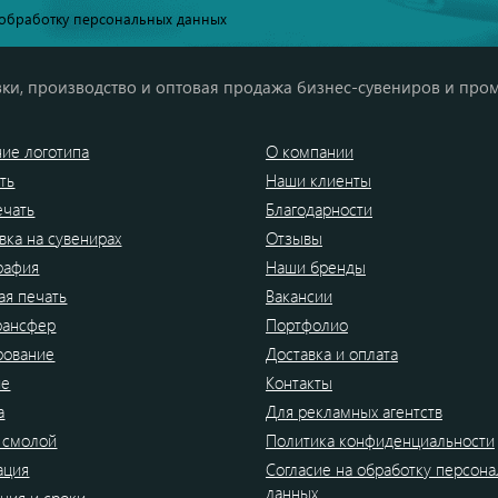
обработку персональных данных
ки, производство и оптовая продажа бизнес-сувениров и про
ие логотипа
О компании
ть
Наши клиенты
ечать
Благодарности
вка на сувенирах
Отзывы
рафия
Наши бренды
я печать
Вакансии
рансфер
Портфолио
рование
Доставка и оплата
ие
Контакты
а
Для рекламных агентств
 смолой
Политика конфиденциальности
ация
Согласие на обработку персон
данных