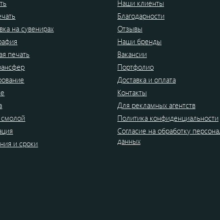
ть
Наши клиенты
ечать
Благодарности
вка на сувенирах
Отзывы
рафия
Наши бренды
я печать
Вакансии
рансфер
Портфолио
рование
Доставка и оплата
ие
Контакты
а
Для рекламных агентств
 смолой
Политика конфиденциальности
ация
Согласие на обработку персон
данных
ния и сроки