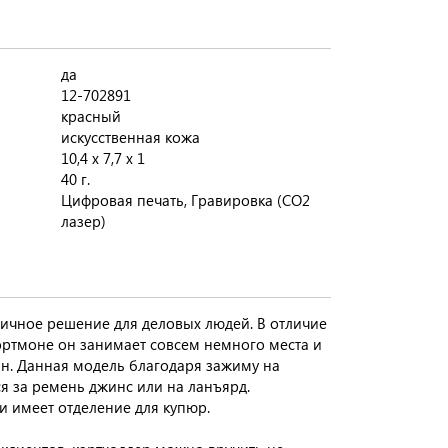
да
12-702891
красный
искусственная кожа
10,4 х 7,7 х 1
40 г.
Цифровая печать, Гравировка (CO2
лазер)
тичное решение для деловых людей. В отличие
ортмоне он занимает совсем немного места и
ан. Данная модель благодаря зажиму на
я за ремень джинс или на ланъярд.
и имеет отделение для купюр.