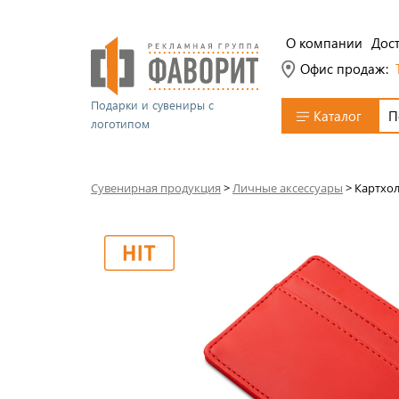
О компании
Дост
Офис продаж:
Подарки и сувениры с
Каталог
логотипом
Сувенирная продукция
>
Личные аксессуары
>
Картхол