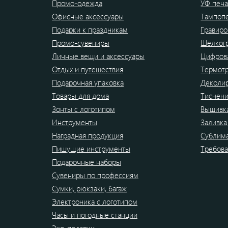
Промо-одежда
УФ печа
Офисные аксессуары
Тампоп
Подарки к праздникам
Гравиро
Промо-сувениры
Шелког
Личные вещи и аксессуары
Цифрова
Отдых и путешествия
Термот
Подарочная упаковка
Деколи
Товары для дома
Тиснен
Зонты с логотипом
Вышивк
Инструменты
Заливка
Наградная продукция
Сублим
Пишущие инструменты
Требова
Подарочные наборы
Сувениры по профессиям
Сумки, рюкзаки, багаж
Электроника с логотипом
Часы и погодные станции