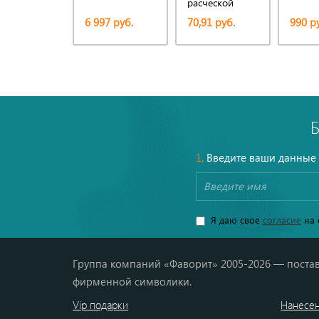
расческой
6 997 руб.
70,91 руб.
990 р
1.
Введите ваши данные
Я даю свое
согласие
на 
Группа компаний «Фаворит» 2005-2026 — постав
фирменной символики.
Vip подарки
Нанесен