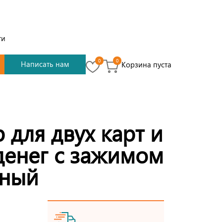
ти
0
0
Написать нам
Корзина пуста
 для двух карт и
денег с зажимом
сный