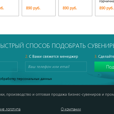
горчичн
уб.
890 руб.
890 руб.
890 руб.
БЫСТРЫЙ СПОСОБ ПОДОБРАТЬ СУВЕНИР
2.
С Вами свяжется менеджер
3.
Сделайте
обработку персональных данных
ки, производство и оптовая продажа бизнес-сувениров и про
ие логотипа
О компании