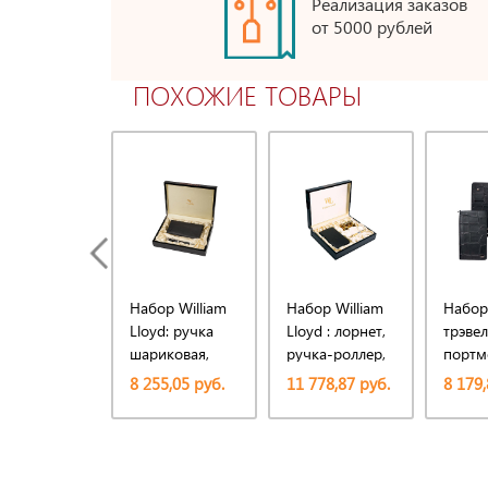
Реализация заказов
от 5000 рублей
ПОХОЖИЕ ТОВАРЫ
Набор William
Набор William
Набор
Lloyd: ручка
Lloyd : лорнет,
трэвел
шариковая,
ручка-роллер,
портм
трэвел-
трэвел-
ручка
8 255,05 руб.
11 778,87 руб.
8 179,
портмоне
портмоне на
шарик
молнии