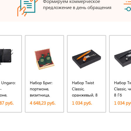
Формируем коммерческое
предложение в день обращения
 Ungaro:
Набор Бриг:
Набор Twist
Набор Tw
-
портмоне,
Classic,
Classic, 
оне,
визитница,
оранжевый, 8
8 Гб
ручка
Гб
87 руб.
4 648,23 руб.
1 034 руб.
1 034 ру
овая
шариковая
Бриг