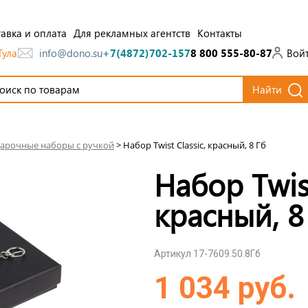
авка и оплата
Для рекламных агентств
Контакты
Тула
Вой
info@dono.su
+7(4872)702-157
8 800 555-80-87
Найти
арочные наборы с ручкой
>
Набор Twist Classic, красный, 8 Гб
Набор Twist
красный, 8
Артикул 17-7609.50.8Гб
1 034 руб.