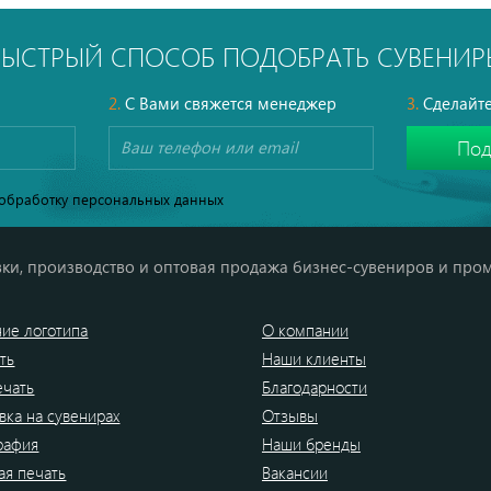
БЫСТРЫЙ СПОСОБ ПОДОБРАТЬ СУВЕНИР
2.
С Вами свяжется менеджер
3.
Сделайте
обработку персональных данных
ки, производство и оптовая продажа бизнес-сувениров и про
ие логотипа
О компании
ть
Наши клиенты
ечать
Благодарности
вка на сувенирах
Отзывы
рафия
Наши бренды
я печать
Вакансии