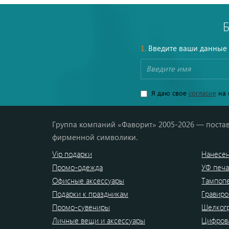
1.
Введите ваши данные
Я даю свое
согласие
на 
Группа компаний «Фаворит» 2005-2026 — постав
фирменной символики.
Vip подарки
Нанесен
Промо-одежда
УФ печа
Офисные аксессуары
Тампоп
Подарки к праздникам
Гравиро
Промо-сувениры
Шелког
Личные вещи и аксессуары
Цифрова