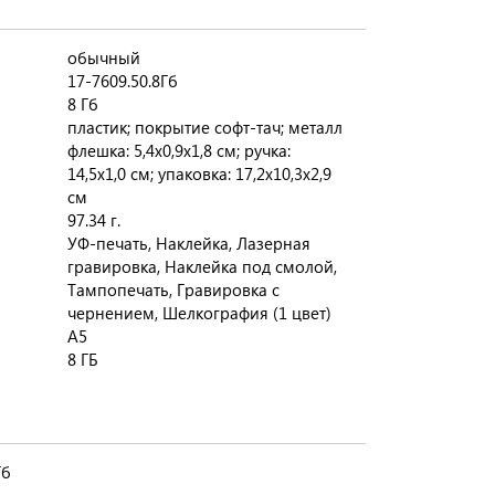
обычный
17-7609.50.8Гб
8 Гб
пластик; покрытие софт-тач; металл
флешка: 5,4х0,9х1,8 см; ручка:
14,5х1,0 см; упаковка: 17,2х10,3х2,9
см
97.34 г.
УФ-печать, Наклейка, Лазерная
гравировка, Наклейка под смолой,
Тампопечать, Гравировка с
чернением, Шелкография (1 цвет)
A5
8 ГБ
Гб