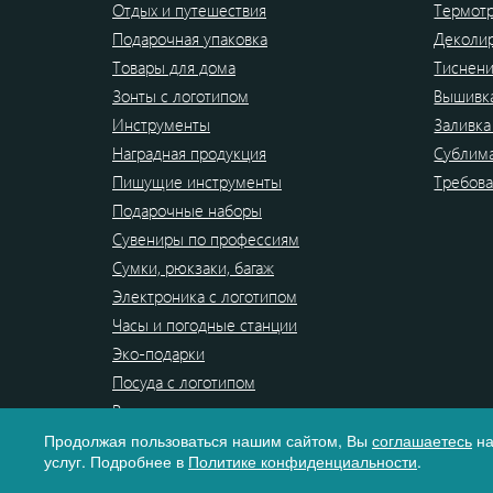
Отдых и путешествия
Термот
Подарочная упаковка
Деколи
Товары для дома
Тиснен
Зонты с логотипом
Вышивк
Инструменты
Заливка
Наградная продукция
Сублим
Пишущие инструменты
Требова
Подарочные наборы
Сувениры по профессиям
Сумки, рюкзаки, багаж
Электроника с логотипом
Часы и погодные станции
Эко-подарки
Посуда с логотипом
Распродажа
Продолжая пользоваться нашим сайтом, Вы
соглашаетесь
на
услуг. Подробнее в
Политике конфиденциальности
.