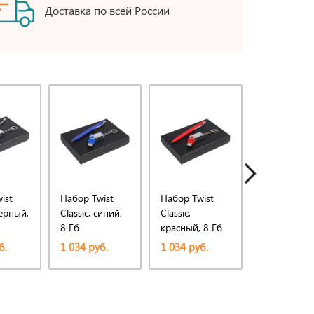
Доставка по всей России
ist
Набор Twist
Набор Twist
Набор Twis
черный,
Classic, синий,
Classic,
Classic,
8 Гб
красный, 8 Гб
оранжевый,
Гб
б.
1 034 руб.
1 034 руб.
1 084 руб.