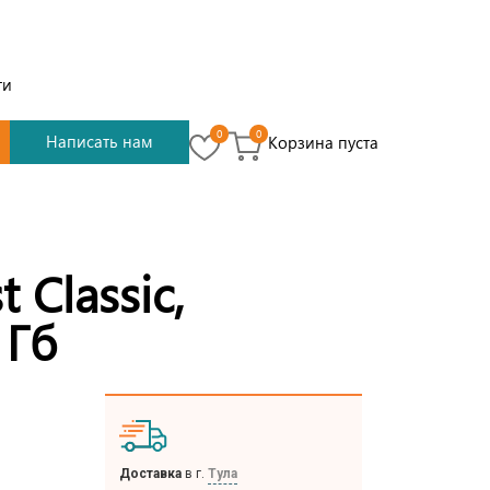
ти
0
0
Написать нам
Корзина пуста
 Classic,
 Гб
Доставка
в г.
Тула