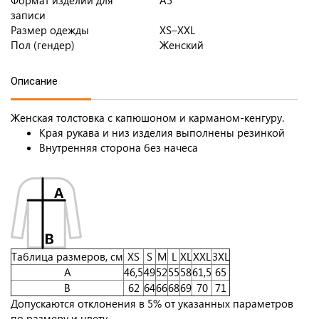
Формат изделий для
A5
записи
Размер одежды
XS–XXL
Пол (гендер)
Женский
Описание
Женская толстовка с капюшоном и карманом-кенгуру.
Края рукава и низ изделия выполнены резинкой
Внутренняя сторона без начеса
Таблица размеров, см
XS
S
M
L
XL
XXL
3XL
A
46,5
49
52
55
58
61,5
65
B
62
64
66
68
69
70
71
Допускаются отклонения в 5% от указанных параметров
по размеру и цвету.