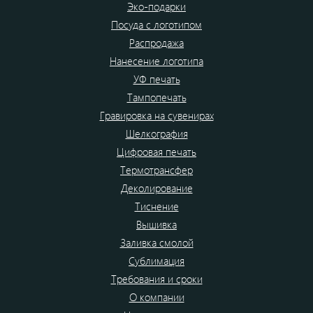
Эко-подарки
Посуда с логотипом
Распродажа
Нанесение логотипа
УФ печать
Тампопечать
Гравировка на сувенирах
Шелкография
Цифровая печать
Термотрансфер
Деколирование
Тиснение
Вышивка
Заливка смолой
Сублимация
Требования и сроки
О компании