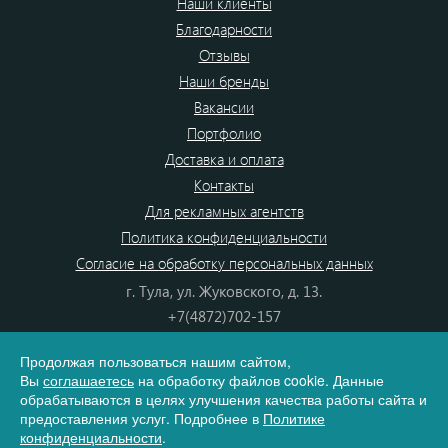
Наши клиенты
Благодарности
Отзывы
Наши бренды
Вакансии
Портфолио
Доставка и оплата
Контакты
Для рекламных агентств
Политика конфиденциальности
Согласие на обработку персональных данных
г. Тула, ул. Жуковского, д. 13.
+7(4872)702-157
+7(4872)702-866
Продолжая пользоваться нашим сайтом,
8(800) 555-80-87
Вы
соглашаетесь
на обработку файлов cookie. Данные
e-mail:
info@dono.su
обрабатываются в целях улучшения качества работы сайта и
предоставления услуг. Подробнее в
Политике
конфиденциальности
.