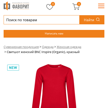
0
0
Найти
Написать нам
Сувенирная продукция
>
Одежда
>
Женская одежда
>
Свитшот женский BNC Inspire (Organic), красный