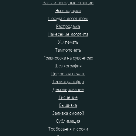
Часы и погодные станции
Эко-подарки
Посуда с логотипом
Распродажа
Нанесение логотипа
УФ печать
Тампопечать
Гравировка на сувенирах
Шелкография
Цифровая печать
Термотрансфер
Деколирование
Тиснение
Вышивка
Заливка смолой
Сублимация
Требования и сроки