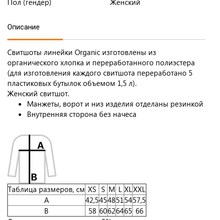
Пол (гендер)
Женский
Описание
Свитшоты линейки Organic изготовлены из
органического хлопка и переработанного полиэстера
(для изготовления каждого свитшота переработано 5
пластиковых бутылок объемом 1,5 л).
Женский свитшот.
Манжеты, ворот и низ изделия отделаны резинкой
Внутренняя сторона без начеса
Таблица размеров, см
XS
S
M
L
XL
XXL
A
42,5
45
48
51
54
57,5
B
58
60
62
64
65
66