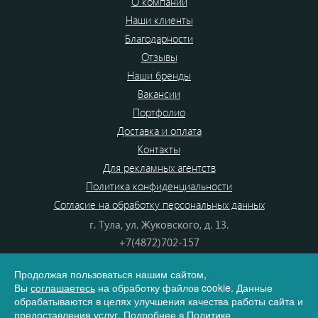
О компании
Наши клиенты
Благодарности
Отзывы
Наши бренды
Вакансии
Портфолио
Доставка и оплата
Контакты
Для рекламных агентств
Политика конфиденциальности
Согласие на обработку персональных данных
г. Тула, ул. Жуковского, д. 13.
+7(4872)702-157
+7(4872)702-866
Продолжая пользоваться нашим сайтом,
8(800) 555-80-87
Вы
соглашаетесь
на обработку файлов cookie. Данные
e-mail:
info@dono.su
обрабатываются в целях улучшения качества работы сайта и
предоставления услуг. Подробнее в
Политике