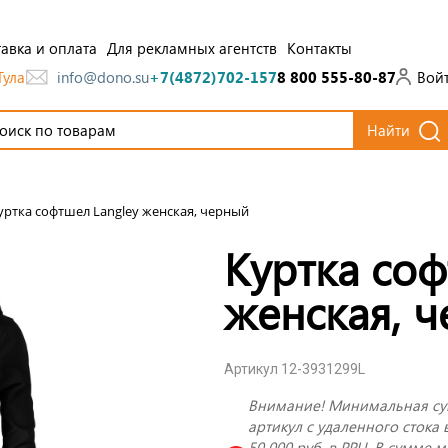
авка и оплата
Для рекламных агентств
Контакты
Тула
Вой
info@dono.su
+7(4872)702-157
8 800 555-80-87
Найти
уртка софтшел Langley женская, черный
Куртка соф
женская, 
Артикул 12-3931299L
Внимание! Минимальная су
артикул с удаленного стока 
50 000 руб. в РРЦ. В сумме