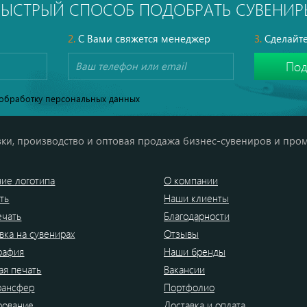
БЫСТРЫЙ СПОСОБ ПОДОБРАТЬ СУВЕНИР
2.
С Вами свяжется менеджер
3.
Сделайте
обработку персональных данных
ки, производство и оптовая продажа бизнес-сувениров и про
ие логотипа
О компании
ть
Наши клиенты
ечать
Благодарности
вка на сувенирах
Отзывы
рафия
Наши бренды
я печать
Вакансии
рансфер
Портфолио
рование
Доставка и оплата