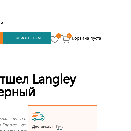
ти
0
0
Написать нам
Корзина пуста
тшел Langley
черный
мма заказа на
в Европе - от
Доставка
в г.
Тула
 минимального