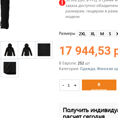
заказа доступно объединени
размерам, гендерам в рамк
модели.
Размеры
2XL
XL
M
S
17 944,53 
В Европе:
шт
252
Категории:
,
Одежда
Женская о
В
-
+
корзину
Получить индивиду
расчет сегодня