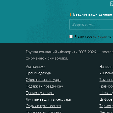
1.
Введите ваши данные
Я даю свое
согласие
на 
Группа компаний «Фаворит» 2005-2026 — постав
фирменной символики.
Vip подарки
Нанесен
Промо-одежда
УФ печа
Офисные аксессуары
Тампоп
Подарки к праздникам
Гравиро
Промо-сувениры
Шелког
Личные вещи и аксессуары
Цифрова
Отдых и путешествия
Термот
Подарочная упаковка
Деколи