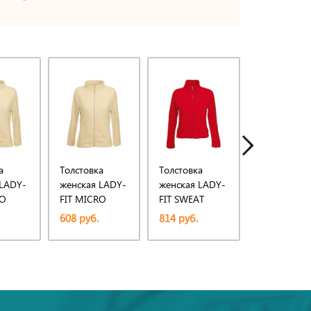
а
Толстовка
Толстовка
Толстовка
 LADY-
женская LADY-
женская LADY-
женская LA
RO
FIT MICRO
FIT SWEAT
FIT SWEAT
250
JACKET 250
JACKET 280
JACKET 280
608 руб.
814 руб.
814 руб.