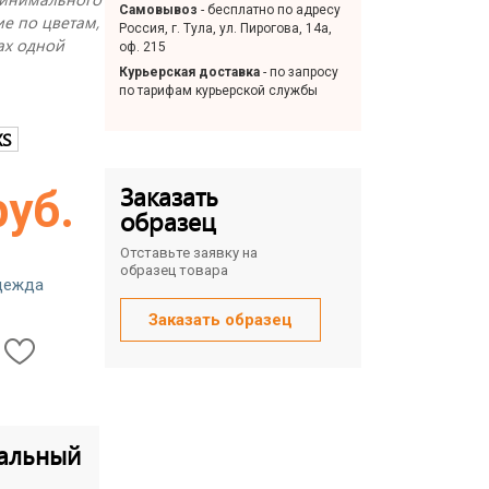
Самовывоз
- бесплатно по адресу
е по цветам,
Россия, г. Тула, ул. Пирогова, 14а,
ах одной
оф. 215
Курьерская доставка
- по запросу
по тарифам курьерской службы
XS
Заказать
руб.
образец
Отставьте заявку на
образец товара
дежда
Заказать образец
альный