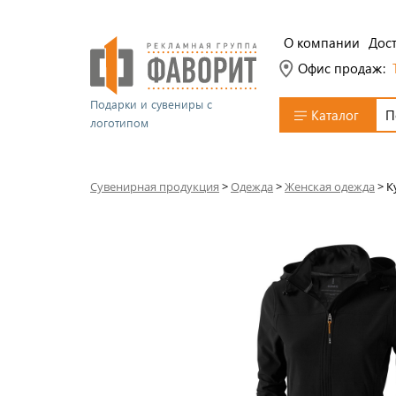
О компании
Дост
Офис продаж:
Подарки и сувениры с
Каталог
логотипом
Сувенирная продукция
>
Одежда
>
Женская одежда
>
К