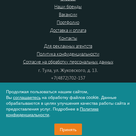
Наши бренды
Вакансии
Портфолио
Доставка и оплата
Контакты
Для рекламных агентств
Политика конфиденциальности
Согласие на обработку персональных данных
г. Тула, ул. Жуковского, д. 13.
+7(4872)702-157
+7(4872)702-866
Продолжая пользоваться нашим сайтом,
8(800) 555-80-87
Вы
соглашаетесь
на обработку файлов cookie. Данные
e-mail:
info@dono.su
обрабатываются в целях улучшения качества работы сайта и
предоставления услуг. Подробнее в
Политике
конфиденциальности
.
Карта сайта
Принять