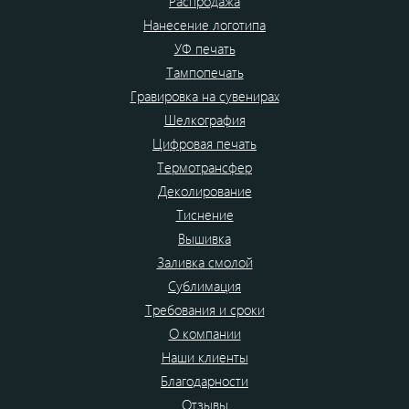
Распродажа
Нанесение логотипа
УФ печать
Тампопечать
Гравировка на сувенирах
Шелкография
Цифровая печать
Термотрансфер
Деколирование
Тиснение
Вышивка
Заливка смолой
Сублимация
Требования и сроки
О компании
Наши клиенты
Благодарности
Отзывы