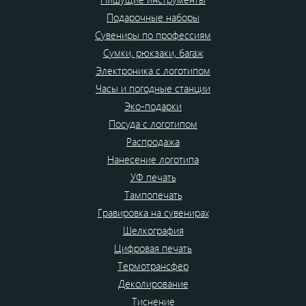
Подарочные наборы
Сувениры по профессиям
Сумки, рюкзаки, багаж
Электроника с логотипом
Часы и погодные станции
Эко-подарки
Посуда с логотипом
Распродажа
Нанесение логотипа
УФ печать
Тампопечать
Гравировка на сувенирах
Шелкография
Цифровая печать
Термотрансфер
Деколирование
Тиснение