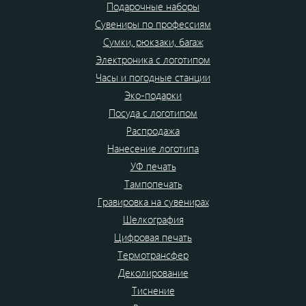
Подарочные наборы
Сувениры по профессиям
Сумки, рюкзаки, багаж
Электроника с логотипом
Часы и погодные станции
Эко-подарки
Посуда с логотипом
Распродажа
Нанесение логотипа
УФ печать
Тампопечать
Гравировка на сувенирах
Шелкография
Цифровая печать
Термотрансфер
Деколирование
Тиснение