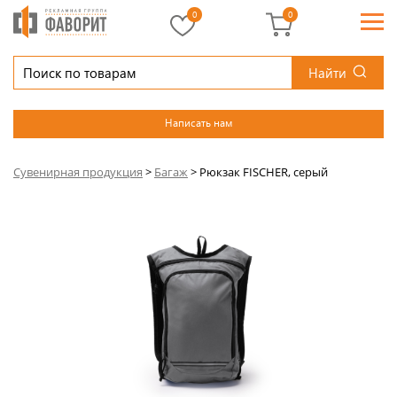
0
0
Найти
Написать нам
Сувенирная продукция
>
Багаж
>
Рюкзак FISCHER, серый