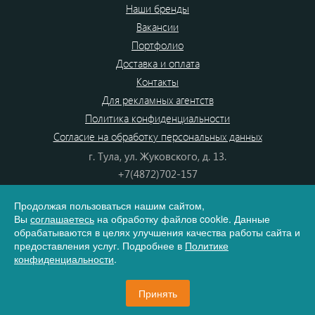
Наши бренды
Вакансии
Портфолио
Доставка и оплата
Контакты
Для рекламных агентств
Политика конфиденциальности
Согласие на обработку персональных данных
г. Тула, ул. Жуковского, д. 13.
+7(4872)702-157
+7(4872)702-866
Продолжая пользоваться нашим сайтом,
8(800) 555-80-87
Вы
соглашаетесь
на обработку файлов cookie. Данные
e-mail:
info@dono.su
обрабатываются в целях улучшения качества работы сайта и
предоставления услуг. Подробнее в
Политике
конфиденциальности
.
Карта сайта
Принять