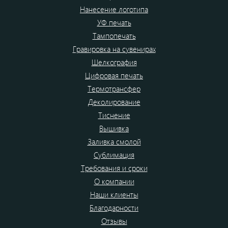
Нанесение логотипа
УФ печать
Тампопечать
Гравировка на сувенирах
Шелкография
Цифровая печать
Термотрансфер
Деколирование
Тиснение
Вышивка
Заливка смолой
Сублимация
Требования и сроки
О компании
Наши клиенты
Благодарности
Отзывы