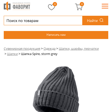
0
0
Найти
Написать нам
Сувенирная продукция
>
Одежда
>
Шапки, шарфы, перчатки
>
Шапки
>
Шапка Spire, storm grey