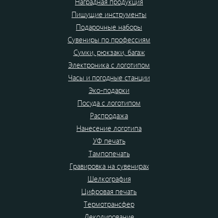
Наградная продукция
Пишущие инструменты
Подарочные наборы
Сувениры по профессиям
Сумки, рюкзаки, багаж
Электроника с логотипом
Часы и погодные станции
Эко-подарки
Посуда с логотипом
Распродажа
Нанесение логотипа
УФ печать
Тампопечать
Гравировка на сувенирах
Шелкография
Цифровая печать
Термотрансфер
Деколирование