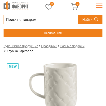
0
0
Найти
Написать нам
Сувенирная продукция
>
Праздники
>
Разные подарки
>
Кружка Capitonne