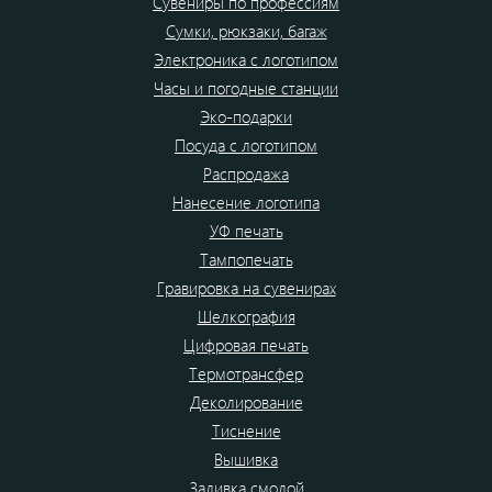
Сувениры по профессиям
Сумки, рюкзаки, багаж
Электроника с логотипом
Часы и погодные станции
Эко-подарки
Посуда с логотипом
Распродажа
Нанесение логотипа
УФ печать
Тампопечать
Гравировка на сувенирах
Шелкография
Цифровая печать
Термотрансфер
Деколирование
Тиснение
Вышивка
Заливка смолой