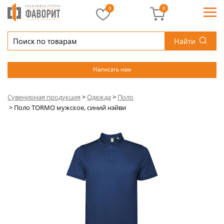
0
0
Найти
Написать нам
Сувенирная продукция
>
Одежда
>
Поло
>
Поло TORMO мужское, синий нэйви