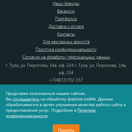
Наши бренды
Вакансии
Портфолио
Доставка и оплата
Контакты
Для рекламных агентств
Политика конфиденциальности
Согласие на обработку персональных данных
г. Тула, ул. Пирогова, 14а, оф. 214 г. Тула, ул. Пирогова, 14а,
оф. 214
+7(4872)702-157
+7(4872)702-866
Продолжая пользоваться нашим сайтом,
8(800) 555-80-87
Вы
соглашаетесь
на обработку файлов cookie. Данные
e-mail:
info@dono.su
обрабатываются в целях улучшения качества работы сайта и
предоставления услуг. Подробнее в
Политике
конфиденциальности
.
Карта сайта
Принять