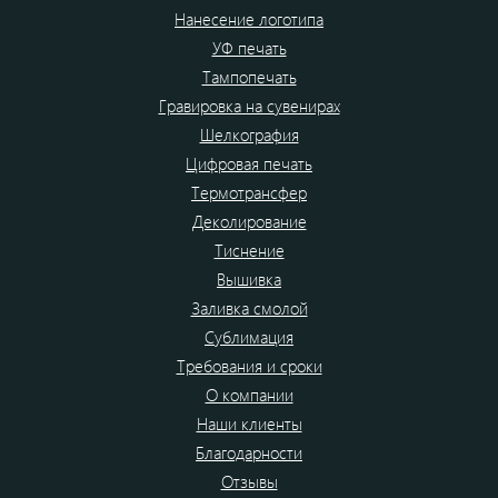
Нанесение логотипа
УФ печать
Тампопечать
Гравировка на сувенирах
Шелкография
Цифровая печать
Термотрансфер
Деколирование
Тиснение
Вышивка
Заливка смолой
Сублимация
Требования и сроки
О компании
Наши клиенты
Благодарности
Отзывы