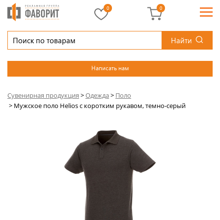
0
0
Найти
Написать нам
Сувенирная продукция
>
Одежда
>
Поло
>
Мужское поло Helios с коротким рукавом, темно-серый