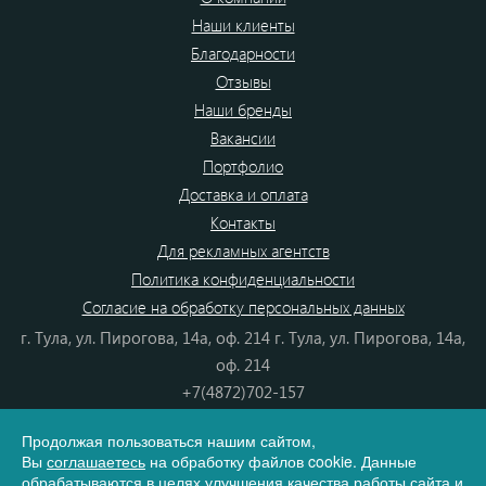
Наши клиенты
Благодарности
Отзывы
Наши бренды
Вакансии
Портфолио
Доставка и оплата
Контакты
Для рекламных агентств
Политика конфиденциальности
Согласие на обработку персональных данных
г. Тула, ул. Пирогова, 14а, оф. 214 г. Тула, ул. Пирогова, 14а,
оф. 214
+7(4872)702-157
+7(4872)702-866
Продолжая пользоваться нашим сайтом,
8(800) 555-80-87
Вы
соглашаетесь
на обработку файлов cookie. Данные
e-mail:
info@dono.su
обрабатываются в целях улучшения качества работы сайта и