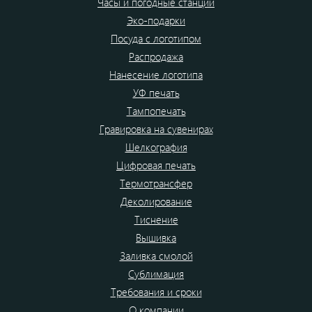
Часы и погодные станции
Эко-подарки
Посуда с логотипом
Распродажа
Нанесение логотипа
УФ печать
Тампопечать
Гравировка на сувенирах
Шелкография
Цифровая печать
Термотрансфер
Деколирование
Тиснение
Вышивка
Заливка смолой
Сублимация
Требования и сроки
О компании