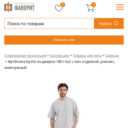
0
0
Найти
Написать нам
Сувенирная продукция
>
Коллекции
>
Товары для лета
>
Одежда
>
Футболка Kyoto из джерси 180 г/м2 с пич отделкой, унисекс,
жемчужный