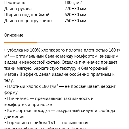
Плотность
180 г, м2
Длина рукава
270±30 мм.
Ширина под проймой
620±30 мм.
Длина по центру спины
750±30 мм.
Описание
Футболка из 100% хлопкового полотна плотностью 180 г/
м² — оптимальный баланс между комфортом, внешним
видом и износостойкостью. Отделка пич-начёс придаёт
ткани мягкую, бархатистую текстуру и благородный
матовый эффект, делая изделие особенно приятным к
телу.
• Плотный хлопок 180 г/м² — не просвечивает, держит
форму
• Пич-начёс — премиальная тактильность и
комфортный при носке
• Комфортная посадка — аккуратный силуэт и свобода
движения
• Горловина с рибом 1×1 — повышенная
износостойкость и стабильность формы