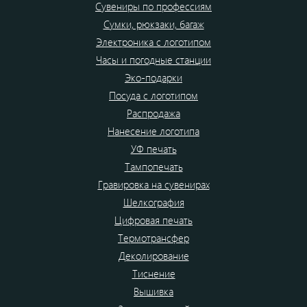
Сувениры по профессиям
Сумки, рюкзаки, багаж
Электроника с логотипом
Часы и погодные станции
Эко-подарки
Посуда с логотипом
Распродажа
Нанесение логотипа
УФ печать
Тампопечать
Гравировка на сувенирах
Шелкография
Цифровая печать
Термотрансфер
Деколирование
Тиснение
Вышивка