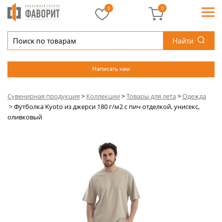
0
0
Найти
Написать нам
Сувенирная продукция
>
Коллекции
>
Товары для лета
>
Одежда
>
Футболка Kyoto из джерси 180 г/м2 с пич отделкой, унисекс,
оливковый