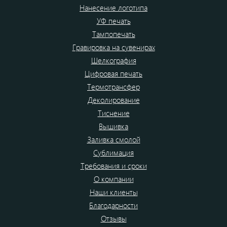
Нанесение логотипа
УФ печать
Тампопечать
Гравировка на сувенирах
Шелкография
Цифровая печать
Термотрансфер
Деколирование
Тиснение
Вышивка
Заливка смолой
Сублимация
Требования и сроки
О компании
Наши клиенты
Благодарности
Отзывы