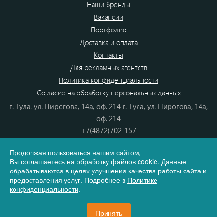
Наши бренды
Вакансии
Портфолио
Доставка и оплата
Контакты
Для рекламных агентств
Политика конфиденциальности
Согласие на обработку персональных данных
г. Тула, ул. Пирогова, 14а, оф. 214 г. Тула, ул. Пирогова, 14а,
оф. 214
+7(4872)702-157
+7(4872)702-866
Продолжая пользоваться нашим сайтом,
8(800) 555-80-87
Вы
соглашаетесь
на обработку файлов cookie. Данные
e-mail:
info@dono.su
обрабатываются в целях улучшения качества работы сайта и
предоставления услуг. Подробнее в
Политике
конфиденциальности
.
Карта сайта
Принять