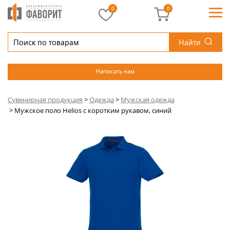
0
0
Найти
Написать нам
Сувенирная продукция
>
Одежда
>
Мужская одежда
>
Мужское поло Helios с коротким рукавом, синий