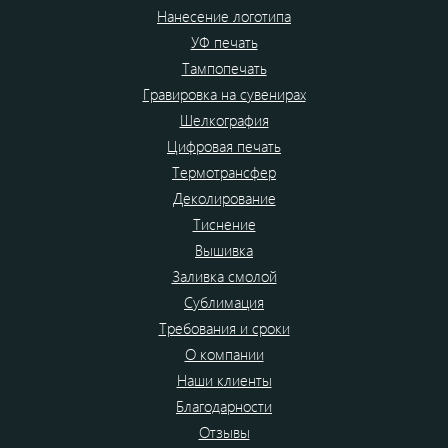
Нанесение логотипа
УФ печать
Тампопечать
Гравировка на сувенирах
Шелкография
Цифровая печать
Термотрансфер
Деколирование
Тиснение
Вышивка
Заливка смолой
Сублимация
Требования и сроки
О компании
Наши клиенты
Благодарности
Отзывы