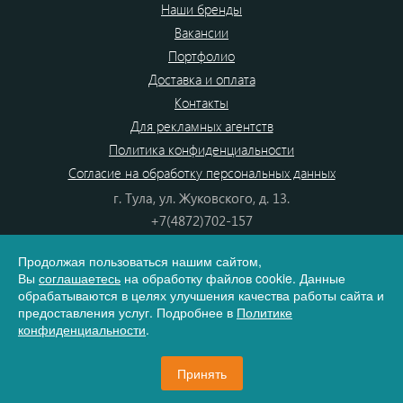
Наши бренды
Вакансии
Портфолио
Доставка и оплата
Контакты
Для рекламных агентств
Политика конфиденциальности
Согласие на обработку персональных данных
г. Тула, ул. Жуковского, д. 13.
+7(4872)702-157
+7(4872)702-866
Продолжая пользоваться нашим сайтом,
8(800) 555-80-87
Вы
соглашаетесь
на обработку файлов cookie. Данные
e-mail:
info@dono.su
обрабатываются в целях улучшения качества работы сайта и
предоставления услуг. Подробнее в
Политике
конфиденциальности
.
Карта сайта
Принять