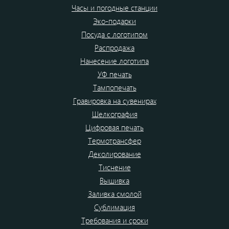
Часы и погодные станции
Эко-подарки
Посуда с логотипом
Распродажа
Нанесение логотипа
УФ печать
Тампопечать
Гравировка на сувенирах
Шелкография
Цифровая печать
Термотрансфер
Деколирование
Тиснение
Вышивка
Заливка смолой
Сублимация
Требования и сроки