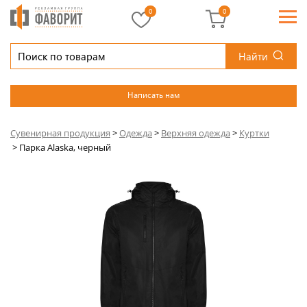
0
0
Найти
Написать нам
Сувенирная продукция
>
Одежда
>
Верхняя одежда
>
Куртки
>
Парка Alaska, черный