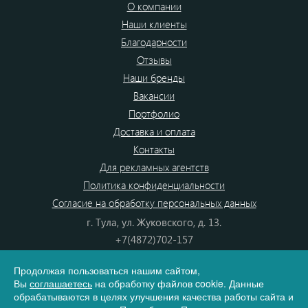
О компании
Наши клиенты
Благодарности
Отзывы
Наши бренды
Вакансии
Портфолио
Доставка и оплата
Контакты
Для рекламных агентств
Политика конфиденциальности
Согласие на обработку персональных данных
г. Тула, ул. Жуковского, д. 13.
+7(4872)702-157
+7(4872)702-866
Продолжая пользоваться нашим сайтом,
8(800) 555-80-87
Вы
соглашаетесь
на обработку файлов cookie. Данные
e-mail:
info@dono.su
обрабатываются в целях улучшения качества работы сайта и