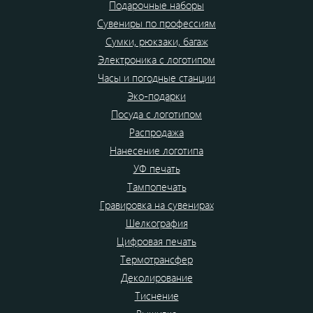
Подарочные наборы
Сувениры по профессиям
Сумки, рюкзаки, багаж
Электроника с логотипом
Часы и погодные станции
Эко-подарки
Посуда с логотипом
Распродажа
Нанесение логотипа
УФ печать
Тампопечать
Гравировка на сувенирах
Шелкография
Цифровая печать
Термотрансфер
Деколирование
Тиснение