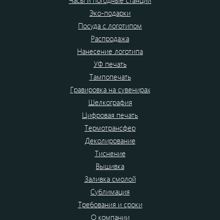
Эко-подарки
Посуда с логотипом
Распродажа
Нанесение логотипа
УФ печать
Тампопечать
Гравировка на сувенирах
Шелкография
Цифровая печать
Термотрансфер
Деколирование
Тиснение
Вышивка
Заливка смолой
Сублимация
Требования и сроки
О компании