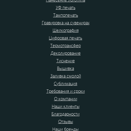
УФ печать
Тампопечать
Гравировка на сувенирах
Шелкография
Цифровая печать
Термотрансфер
Деколирование
Тиснение
Вышивка
Заливка смолой
Сублимация
Требования и сроки
О компании
Наши клиенты
Благодарности
Отзывы
Наши бренды