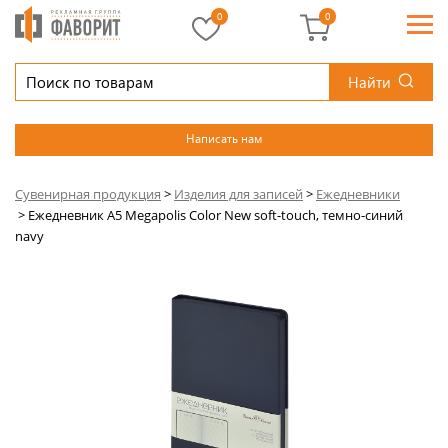
0
0
Найти
Написать нам
Сувенирная продукция
>
Изделия для записей
>
Ежедневники
>
Ежедневник А5 Megapolis Color New soft-touch, темно-синий
navy