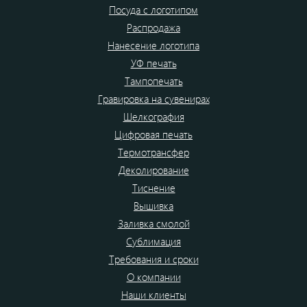
Посуда с логотипом
Распродажа
Нанесение логотипа
УФ печать
Тампопечать
Гравировка на сувенирах
Шелкография
Цифровая печать
Термотрансфер
Деколирование
Тиснение
Вышивка
Заливка смолой
Сублимация
Требования и сроки
О компании
Наши клиенты