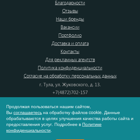
Благодарности
Отзывы
Наши бренды
Вакансии
Портфолио
Доставка и оплата
Контакты
Для рекламных агентств
Политика конфиденциальности
Согласие на обработку персональных данных
г. Тула, ул. Жуковского, д. 13.
+7(4872)702-157
+7(4872)702-866
Продолжая пользоваться нашим сайтом,
8(800) 555-80-87
Вы
соглашаетесь
на обработку файлов cookie. Данные
e-mail:
info@dono.su
обрабатываются в целях улучшения качества работы сайта и
предоставления услуг. Подробнее в
Политике
конфиденциальности
.
Карта сайта