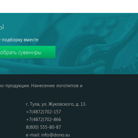
Ы
 подборку вместе
мо-продукции. Нанесение логотипов и
г. Тула, ул. Жуковского, д. 13.
+7(4872)702-157
+7(4872)702-866
8(800) 555-80-87
e-mail:
info@dono.su