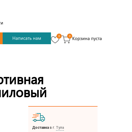
ти
0
0
Написать нам
Корзина пуста
тивная
лиловый
Доставка
в г.
Тула