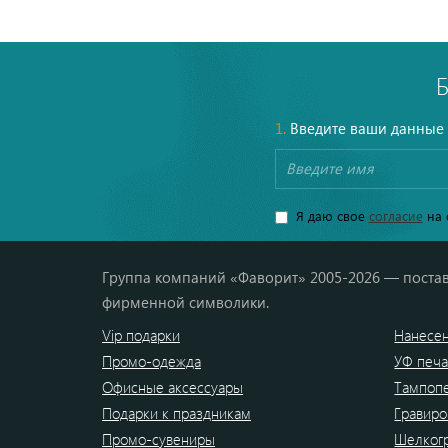
1.
Введите ваши данные
Я даю свое
согласие
на 
Группа компаний «Фаворит» 2005-2026 — постав
фирменной символики.
Vip подарки
Нанесен
Промо-одежда
УФ печа
Офисные аксессуары
Тампоп
Подарки к праздникам
Гравиро
Промо-сувениры
Шелког