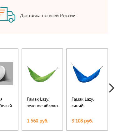
Доставка по всей России
я
Гамак Lazy,
Гамак Lazy,
Напульсник
 белый
зеленое яблоко
синий
Пульс, син
1 560 руб.
3 108 руб.
257,73 руб.