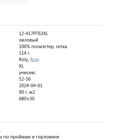
12-417PT63XL
лиловый
100% полиэстер, сетка
114 г.
Roly,
Roly
XL
унисекс
52-56
2024-04-01
90 г, м2
680±30
.
м по проймам и горловине