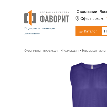
О компании
Дост
Офис продаж:
Подарки и сувениры с
Каталог
логотипом
Сувенирная продукция
>
Коллекции
>
Товары для лета