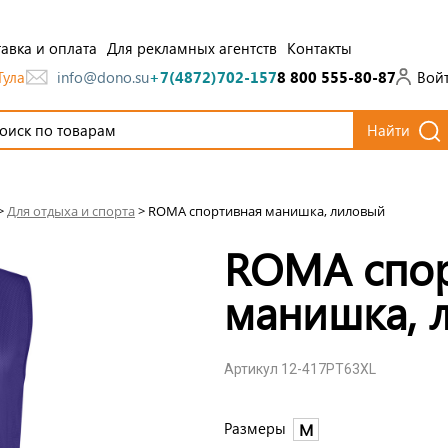
авка и оплата
Для рекламных агентств
Контакты
Тула
Вой
info@dono.su
+7(4872)702-157
8 800 555-80-87
Найти
>
Для отдыха и спорта
>
ROMA спортивная манишка, лиловый
ROMA спор
манишка, 
Артикул 12-417PT63XL
Размеры
M