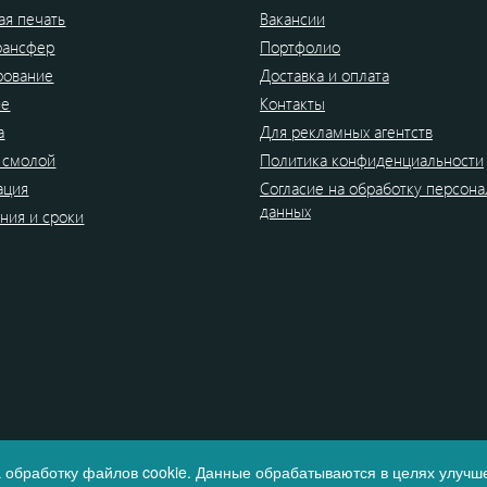
я печать
Вакансии
рансфер
Портфолио
рование
Доставка и оплата
ие
Контакты
а
Для рекламных агентств
 смолой
Политика конфиденциальности
ация
Согласие на обработку персон
данных
ния и сроки
 обработку файлов cookie. Данные обрабатываются в целях улучше