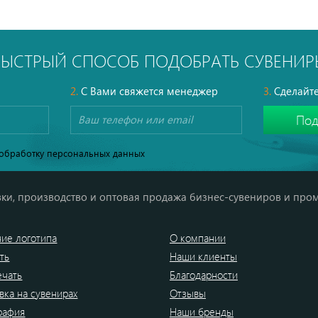
БЫСТРЫЙ СПОСОБ ПОДОБРАТЬ СУВЕНИР
2.
С Вами свяжется менеджер
3.
Сделайте
обработку персональных данных
ки, производство и оптовая продажа бизнес-сувениров и про
ие логотипа
О компании
ть
Наши клиенты
ечать
Благодарности
вка на сувенирах
Отзывы
рафия
Наши бренды