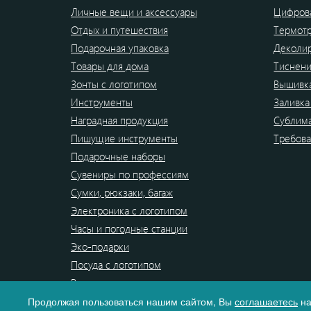
Личные вещи и аксессуары
Цифрова
Отдых и путешествия
Термот
Подарочная упаковка
Деколи
Товары для дома
Тиснен
Зонты с логотипом
Вышивк
Инструменты
Заливка
Наградная продукция
Сублим
Пишущие инструменты
Требова
Подарочные наборы
Сувениры по профессиям
Сумки, рюкзаки, багаж
Электроника с логотипом
Часы и погодные станции
Эко-подарки
Посуда с логотипом
Распродажа
Продолжая пользоваться нашим сайтом, Вы
соглашаетесь
на