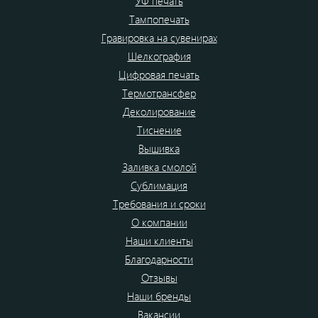
УФ печать
Тампопечать
Гравировка на сувенирах
Шелкография
Цифровая печать
Термотрансфер
Деколирование
Тиснение
Вышивка
Заливка смолой
Сублимация
Требования и сроки
О компании
Наши клиенты
Благодарности
Отзывы
Наши бренды
Вакансии