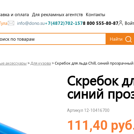
авка и оплата
Для рекламных агентств
Контакты
Тула
Вой
info@dono.su
+7(4872)702-157
8 800 555-80-87
Найти
ые аксессуары
>
Для кузова
>
Скребок для льда Chill, синий прозрачный
Скребок для
синий про
Артикул 12-10416700
111,40 руб