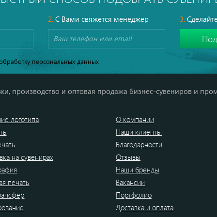
2.
С Вами свяжется менеджер
3.
Сделайте
обработку персональных данных
ки, производство и оптовая продажа бизнес-сувениров и про
ие логотипа
О компании
ть
Наши клиенты
ечать
Благодарности
вка на сувенирах
Отзывы
рафия
Наши бренды
я печать
Вакансии
рансфер
Портфолио
рование
Доставка и оплата