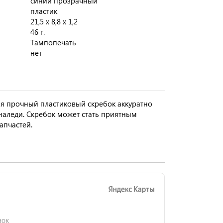
синий прозрачный
пластик
21,5 х 8,8 х 1,2
46 г.
Тампопечать
нет
мя прочный пластиковый скребок аккуратно
 наледи. Скребок может стать приятным
апчастей.