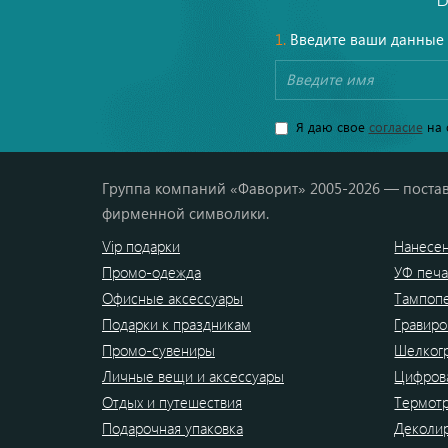
1.
Введите ваши данные
Я даю свое
согласие
на 
Группа компаний «Фаворит» 2005-2026 — постав
фирменной символики.
Vip подарки
Нанесен
Промо-одежда
УФ печа
Офисные аксессуары
Тампоп
Подарки к праздникам
Гравиро
Промо-сувениры
Шелког
Личные вещи и аксессуары
Цифрова
Отдых и путешествия
Термот
Подарочная упаковка
Деколи