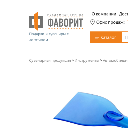
О компании
Дост
Офис продаж:
Подарки и сувениры с
Каталог
логотипом
Сувенирная продукция
>
Инструменты
>
Автомобильн