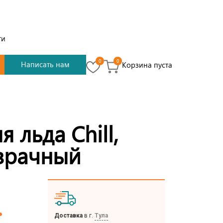
ти
0
0
Написать нам
Корзина пуста
 льда Chill,
зрачный
.
Доставка
в г.
Тула